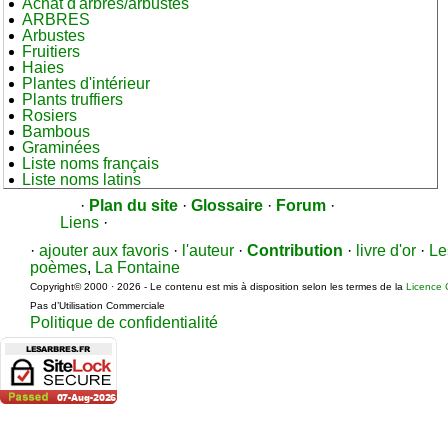
Achat d'arbres/arbustes
ARBRES
Arbustes
Fruitiers
Haies
Plantes d'intérieur
Plants truffiers
Rosiers
Bambous
Graminées
Liste noms français
Liste noms latins
·
Plan du site
·
Glossaire
·
Forum
·
Liens
·
·
ajouter aux favoris
·
l'auteur
·
Contribution
·
livre d'or
·
Le
poèmes
,
La Fontaine
Copyright© 2000 · 2026 - Le contenu est mis à disposition selon les termes de la
Licence 
Pas d’Utilisation Commerciale
Politique de confidentialité