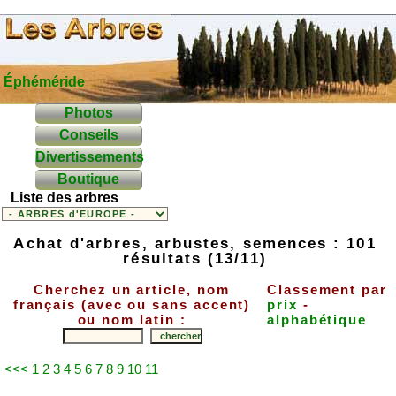
Éphéméride
Photos
Conseils
Divertissements
Boutique
Liste des arbres
Achat d'arbres, arbustes, semences : 101
résultats (13/11)
Cherchez un article, nom
Classement par
français (avec ou sans accent)
prix
-
ou nom latin :
alphabétique
<<<
1
2
3
4
5
6
7
8
9
10
11