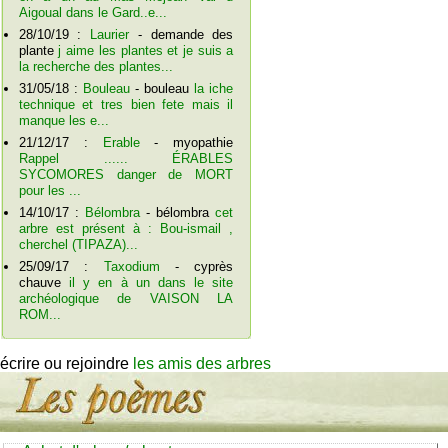
Aigoual dans le Gard..e...
28/10/19 :
Laurier
- demande des
plante
j aime les plantes et je suis a
la recherche des plantes...
31/05/18 :
Bouleau
- bouleau
la iche
technique et tres bien fete mais il
manque les e...
21/12/17 :
Erable
- myopathie
Rappel ...... ÉRABLES
SYCOMORES danger de MORT
pour les ...
14/10/17 :
Bélombra
- bélombra
cet
arbre est présent à : Bou-ismail ,
cherchel (TIPAZA)...
25/09/17 :
Taxodium
- cyprès
chauve
il y en à un dans le site
archéologique de VAISON LA
ROM...
écrire ou rejoindre
les amis des arbres