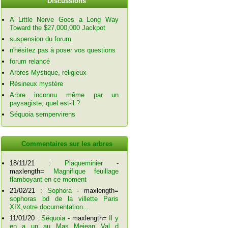
Discussions
A Little Nerve Goes a Long Way
Toward the $27,000,000 Jackpot
suspension du forum
n'hésitez pas à poser vos questions
forum relancé
Arbres Mystique, religieux
Résineux mystère
Arbre inconnu même par un
paysagiste, quel est-il ?
Séquoia sempervirens
Commentaires sur les arbres
18/11/21 :
Plaqueminier
-
maxlength=
Magnifique feuillage
flamboyant en ce moment
21/02/21 :
Sophora
- maxlength=
sophoras bd de la villette Paris
XIX,votre documentation...
11/01/20 :
Séquoia
- maxlength=
Il y
en a un au Mas Mejean Val d