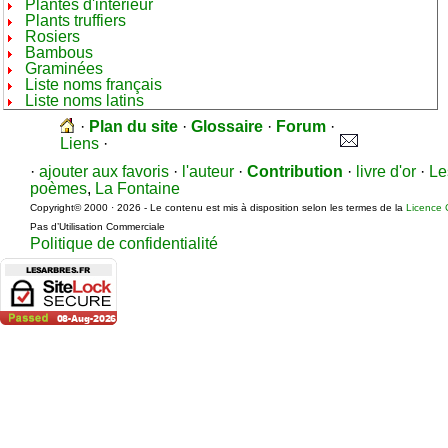
Plantes d'intérieur
Plants truffiers
Rosiers
Bambous
Graminées
Liste noms français
Liste noms latins
·
Plan du site
·
Glossaire
·
Forum
·
Liens
·
·
ajouter aux favoris
·
l'auteur
·
Contribution
·
livre d'or
·
Le
poèmes
,
La Fontaine
Copyright© 2000 · 2026 - Le contenu est mis à disposition selon les termes de la
Licence 
Pas d’Utilisation Commerciale
Politique de confidentialité