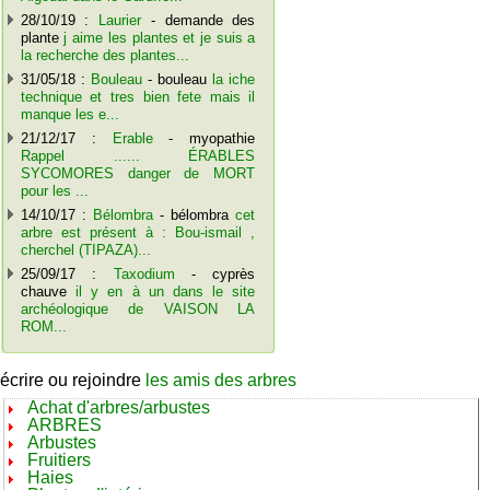
28/10/19 :
Laurier
- demande des
plante
j aime les plantes et je suis a
la recherche des plantes...
31/05/18 :
Bouleau
- bouleau
la iche
technique et tres bien fete mais il
manque les e...
21/12/17 :
Erable
- myopathie
Rappel ...... ÉRABLES
SYCOMORES danger de MORT
pour les ...
14/10/17 :
Bélombra
- bélombra
cet
arbre est présent à : Bou-ismail ,
cherchel (TIPAZA)...
25/09/17 :
Taxodium
- cyprès
chauve
il y en à un dans le site
archéologique de VAISON LA
ROM...
écrire ou rejoindre
les amis des arbres
Achat d'arbres/arbustes
ARBRES
Arbustes
Fruitiers
Haies