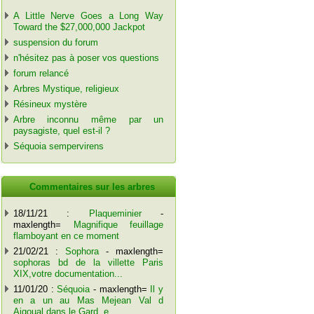
A Little Nerve Goes a Long Way
Toward the $27,000,000 Jackpot
suspension du forum
n'hésitez pas à poser vos questions
forum relancé
Arbres Mystique, religieux
Résineux mystère
Arbre inconnu même par un
paysagiste, quel est-il ?
Séquoia sempervirens
Commentaires sur les arbres
18/11/21 :
Plaqueminier
-
maxlength=
Magnifique feuillage
flamboyant en ce moment
21/02/21 :
Sophora
- maxlength=
sophoras bd de la villette Paris
XIX,votre documentation...
11/01/20 :
Séquoia
- maxlength=
Il y
en a un au Mas Mejean Val d
Aigoual dans le Gard..e...