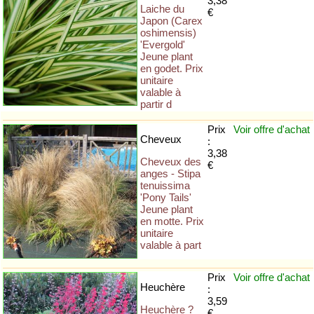
3,38
Laiche du
€
Japon (Carex
oshimensis)
'Evergold'
Jeune plant
en godet. Prix
unitaire
valable à
partir d
Prix
Voir offre
d'achat
Cheveux
:
3,38
Cheveux des
€
anges - Stipa
tenuissima
'Pony Tails'
Jeune plant
en motte. Prix
unitaire
valable à part
Prix
Voir offre
d'achat
Heuchère
:
3,59
Heuchère ?
€