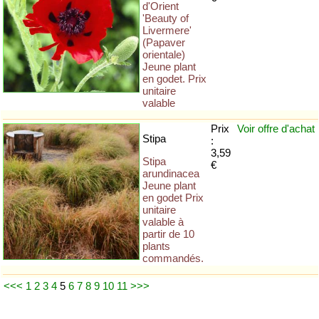
d'Orient
'Beauty of
Livermere'
(Papaver
orientale)
Jeune plant
en godet. Prix
unitaire
valable
Prix
Voir offre
d'achat
Stipa
:
3,59
Stipa
€
arundinacea
Jeune plant
en godet Prix
unitaire
valable à
partir de 10
plants
commandés.
<<<
1
2
3
4
5
6
7
8
9
10
11
>>>