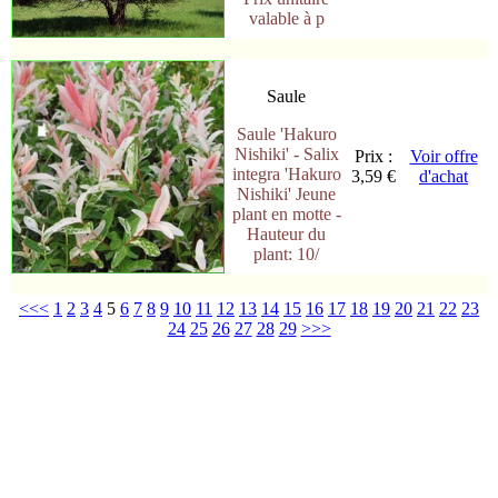
valable à p
Saule
Saule 'Hakuro
Nishiki' - Salix
Prix :
Voir offre
integra 'Hakuro
3,59 €
d'achat
Nishiki' Jeune
plant en motte -
Hauteur du
plant: 10/
<<<
1
2
3
4
5
6
7
8
9
10
11
12
13
14
15
16
17
18
19
20
21
22
23
24
25
26
27
28
29
>>>