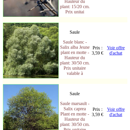
Hauteur du
plant: 15/20 cm.
Prix unitai
Saule
Saule blanc -
Salix alba Jeune
Prix :
Voir offre
plant en motte -
3,59 €
d'achat
Hauteur du
plant: 30/50 cm.
Prix unitaire
valable à
Saule
Saule marsault -
Salix caprea
Prix :
Voir offre
Plant en motte -
3,59 €
d'achat
Hauteur du
plant: 30/50 cm.
Prix unitaire