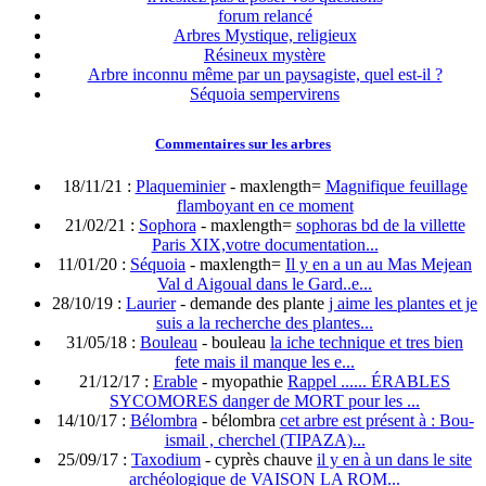
forum relancé
Arbres Mystique, religieux
Résineux mystère
Arbre inconnu même par un paysagiste, quel est-il ?
Séquoia sempervirens
Commentaires sur les arbres
18/11/21 :
Plaqueminier
- maxlength=
Magnifique feuillage
flamboyant en ce moment
21/02/21 :
Sophora
- maxlength=
sophoras bd de la villette
Paris XIX,votre documentation...
11/01/20 :
Séquoia
- maxlength=
Il y en a un au Mas Mejean
Val d Aigoual dans le Gard..e...
28/10/19 :
Laurier
- demande des plante
j aime les plantes et je
suis a la recherche des plantes...
31/05/18 :
Bouleau
- bouleau
la iche technique et tres bien
fete mais il manque les e...
21/12/17 :
Erable
- myopathie
Rappel ...... ÉRABLES
SYCOMORES danger de MORT pour les ...
14/10/17 :
Bélombra
- bélombra
cet arbre est présent à : Bou-
ismail , cherchel (TIPAZA)...
25/09/17 :
Taxodium
- cyprès chauve
il y en à un dans le site
archéologique de VAISON LA ROM...