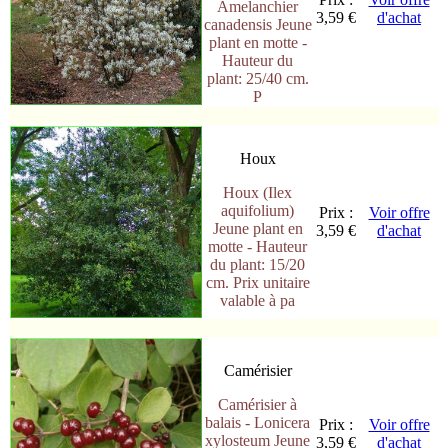
Amelanchier
3,59 €
d'achat
canadensis Jeune
plant en motte -
Hauteur du
plant: 25/40 cm.
P
Houx
Houx (Ilex
aquifolium)
Prix :
Voir offre
Jeune plant en
3,59 €
d'achat
motte - Hauteur
du plant: 15/20
cm. Prix unitaire
valable à pa
Camérisier
Camérisier à
balais - Lonicera
Prix :
Voir offre
xylosteum Jeune
3,59 €
d'achat