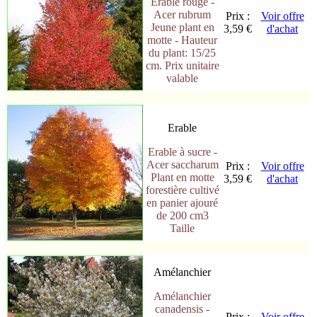
Erable rouge -
Acer rubrum
Prix :
Voir offre
Jeune plant en
3,59 €
d'achat
motte - Hauteur
du plant: 15/25
cm. Prix unitaire
valable
Erable
Erable à sucre -
Acer saccharum
Prix :
Voir offre
Plant en motte
3,59 €
d'achat
forestière cultivé
en panier ajouré
de 200 cm3
Taille
Amélanchier
Amélanchier
canadensis -
Prix :
Voir offre