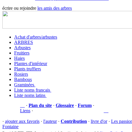
écrire ou rejoindre
les amis des arbres
Achat d'arbres/arbustes
ARBRES
Arbustes
Fruitiers
Haies
Plantes d'intérieur
Plants truffiers
Rosiers
Bambous
Graminées
Liste noms français
Liste noms latins
·
Plan du site
·
Glossaire
·
Forum
·
Liens
·
·
ajouter aux favoris
·
l'auteur
·
Contribution
·
livre d'or
·
Les passio
Fontaine