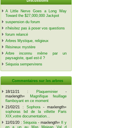
Discussions
A Little Nerve Goes a Long Way
Toward the $27,000,000 Jackpot
suspension du forum
n'hésitez pas à poser vos questions
forum relancé
Arbres Mystique, religieux
Résineux mystère
Arbre inconnu même par un
paysagiste, quel est-il ?
Séquoia sempervirens
Commentaires sur les arbres
18/11/21 :
Plaqueminier
-
maxlength=
Magnifique feuillage
flamboyant en ce moment
21/02/21 :
Sophora
- maxlength=
sophoras bd de la villette Paris
XIX,votre documentation...
11/01/20 :
Séquoia
- maxlength=
Il y
en a un au Mas Mejean Val d