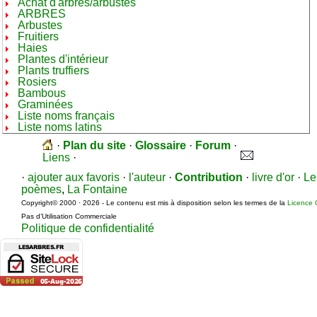
Achat d'arbres/arbustes
ARBRES
Arbustes
Fruitiers
Haies
Plantes d'intérieur
Plants truffiers
Rosiers
Bambous
Graminées
Liste noms français
Liste noms latins
·
Plan du site
·
Glossaire
·
Forum
·
Liens
·
·
ajouter aux favoris
·
l'auteur
·
Contribution
·
livre d'or
·
Le
poèmes
,
La Fontaine
Copyright© 2000 · 2026 - Le contenu est mis à disposition selon les termes de la
Licence 
Pas d’Utilisation Commerciale
Politique de confidentialité