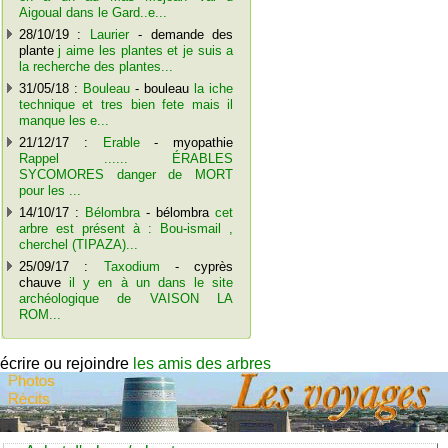
Aigoual dans le Gard..e...
28/10/19 :
Laurier
- demande des
plante
j aime les plantes et je suis a
la recherche des plantes...
31/05/18 :
Bouleau
- bouleau
la iche
technique et tres bien fete mais il
manque les e...
21/12/17 :
Erable
- myopathie
Rappel ...... ÉRABLES
SYCOMORES danger de MORT
pour les ...
14/10/17 :
Bélombra
- bélombra
cet
arbre est présent à : Bou-ismail ,
cherchel (TIPAZA)...
25/09/17 :
Taxodium
- cyprès
chauve
il y en à un dans le site
archéologique de VAISON LA
ROM...
écrire ou rejoindre
les amis des arbres