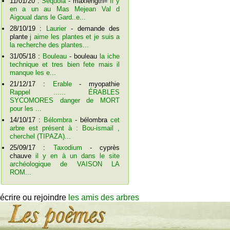
11/01/20 :
Séquoia
- maxlength=
Il y
en a un au Mas Mejean Val d
Aigoual dans le Gard..e...
28/10/19 :
Laurier
- demande des
plante
j aime les plantes et je suis a
la recherche des plantes...
31/05/18 :
Bouleau
- bouleau
la iche
technique et tres bien fete mais il
manque les e...
21/12/17 :
Erable
- myopathie
Rappel ...... ÉRABLES
SYCOMORES danger de MORT
pour les ...
14/10/17 :
Bélombra
- bélombra
cet
arbre est présent à : Bou-ismail ,
cherchel (TIPAZA)...
25/09/17 :
Taxodium
- cyprès
chauve
il y en à un dans le site
archéologique de VAISON LA
ROM...
écrire ou rejoindre
les amis des arbres