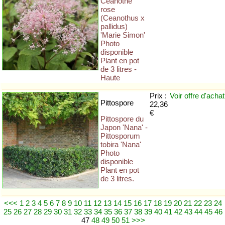
Céanothe
rose
(Ceanothus x
pallidus)
'Marie Simon'
Photo
disponible
Plant en pot
de 3 litres -
Haute
Prix :
Voir offre
d'achat
Pittospore
22,36
€
Pittospore du
Japon 'Nana' -
Pittosporum
tobira 'Nana'
Photo
disponible
Plant en pot
de 3 litres.
<<<
1
2
3
4
5
6
7
8
9
10
11
12
13
14
15
16
17
18
19
20
21
22
23
24
25
26
27
28
29
30
31
32
33
34
35
36
37
38
39
40
41
42
43
44
45
46
47
48
49
50
51
>>>