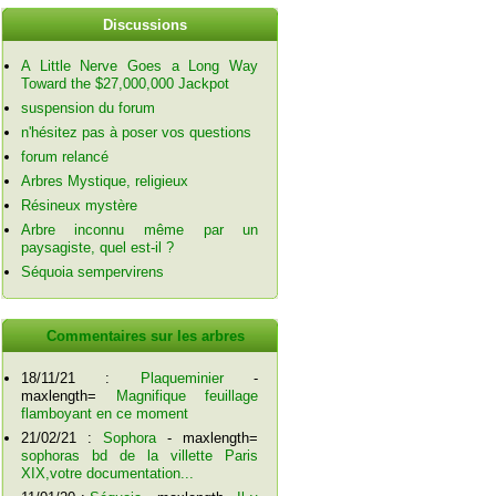
Discussions
A Little Nerve Goes a Long Way
Toward the $27,000,000 Jackpot
suspension du forum
n'hésitez pas à poser vos questions
forum relancé
Arbres Mystique, religieux
Résineux mystère
Arbre inconnu même par un
paysagiste, quel est-il ?
Séquoia sempervirens
Commentaires sur les arbres
18/11/21 :
Plaqueminier
-
maxlength=
Magnifique feuillage
flamboyant en ce moment
21/02/21 :
Sophora
- maxlength=
sophoras bd de la villette Paris
XIX,votre documentation...