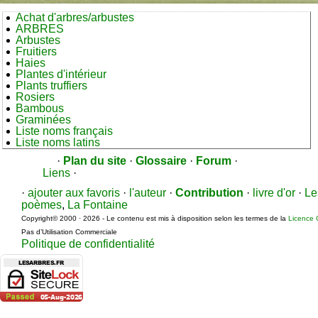
Achat d'arbres/arbustes
ARBRES
Arbustes
Fruitiers
Haies
Plantes d'intérieur
Plants truffiers
Rosiers
Bambous
Graminées
Liste noms français
Liste noms latins
·
Plan du site
·
Glossaire
·
Forum
·
Liens
·
·
ajouter aux favoris
·
l'auteur
·
Contribution
·
livre d'or
·
Le
poèmes
,
La Fontaine
Copyright© 2000 · 2026 - Le contenu est mis à disposition selon les termes de la
Licence 
Pas d’Utilisation Commerciale
Politique de confidentialité