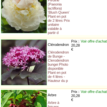
Pivoine
(Paeonia
lactiflora)
'Blush Queen'
Plant en pot
de 2 litres Prix
unitaire
valable à
partir d
Prix :
Voir offre
d'achat
Clérodendron
20,28
€
Clérodendron
de Bunge -
Clerodendron
bungei Photo
disponible
Plant en pot
de 4 litres -
Hauteur du p
Prix :
Voir offre
d'achat
Arbre
20,28
€
Arbre à
faisans