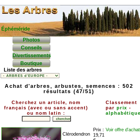
Éphéméride
Photos
Conseils
Divertissements
Boutique
Liste des arbres
Achat d'arbres, arbustes, semences : 502
résultats (47/51)
Cherchez un article, nom
Classement
français (avec ou sans accent)
par
prix
-
ou nom latin :
alphabétiqu
Prix :
Voir offre
d'achat
Clérodendron
19,71