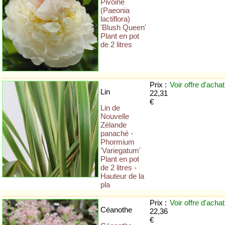
Pivoine
(Paeonia
lactiflora)
'Blush Queen'
Plant en pot
de 2 litres
Prix :
Voir offre
d'achat
Lin
22,31
€
Lin de
Nouvelle
Zélande
panaché -
Phormium
'Variegatum'
Plant en pot
de 2 litres -
Hauteur de la
pla
Prix :
Voir offre
d'achat
Céanothe
22,36
€