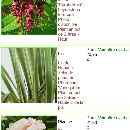
'Purple Rain' -
Leycesteria
formosa
Photo
disponible
Plant en pot
de 3 litres -
Haut
Prix :
Voir offre
d'achat
Lin
20,75
€
Lin de
Nouvelle
Zélande
panaché -
Phormium
'Variegatum'
Plant en pot
de 2 litres -
Hauteur de la
pla
Prix :
Voir offre
d'achat
Pivoine
21,50
€