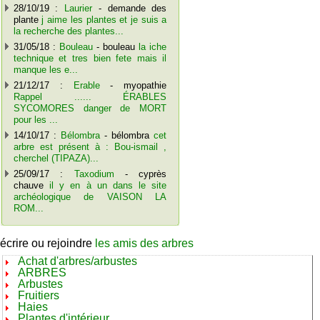
28/10/19 :
Laurier
- demande des
plante
j aime les plantes et je suis a
la recherche des plantes...
31/05/18 :
Bouleau
- bouleau
la iche
technique et tres bien fete mais il
manque les e...
21/12/17 :
Erable
- myopathie
Rappel ...... ÉRABLES
SYCOMORES danger de MORT
pour les ...
14/10/17 :
Bélombra
- bélombra
cet
arbre est présent à : Bou-ismail ,
cherchel (TIPAZA)...
25/09/17 :
Taxodium
- cyprès
chauve
il y en à un dans le site
archéologique de VAISON LA
ROM...
écrire ou rejoindre
les amis des arbres
Achat d'arbres/arbustes
ARBRES
Arbustes
Fruitiers
Haies
Plantes d'intérieur