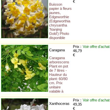
€
Buisson
papier à fleurs
jaunes,
Edgeworthie
(Edgeworthia
chrysantha
'Nanjing
Gold') Photo
disponible
Prix :
Voir offre
d'achat
Caragana
46,79
€
Caragana
arborescens
Plant en pot
de 7 litres -
Hauteur du
plant: 60/80
cm. Prix
unitaire
valable à
Prix :
Voir offre
d'achat
Xanthoceras
49,35
€