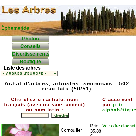
Éphéméride
Photos
Conseils
Divertissements
Boutique
Liste des arbres
Achat d'arbres, arbustes, semences : 502
résultats (50/51)
Cherchez un article, nom
Classement
français (avec ou sans accent)
par
prix
-
ou nom latin :
alphabétiqu
Prix :
Voir offre
d'achat
Cornouiller
35,88