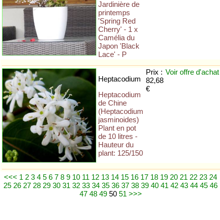
Jardinière de
printemps
'Spring Red
Cherry' - 1 x
Camélia du
Japon 'Black
Lace' - P
Prix :
Voir offre
d'achat
Heptacodium
82,68
€
Heptacodium
de Chine
(Heptacodium
jasminoides)
Plant en pot
de 10 litres -
Hauteur du
plant: 125/150
<<<
1
2
3
4
5
6
7
8
9
10
11
12
13
14
15
16
17
18
19
20
21
22
23
24
25
26
27
28
29
30
31
32
33
34
35
36
37
38
39
40
41
42
43
44
45
46
47
48
49
50
51
>>>