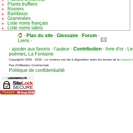
Plants truffiers
Rosiers
Bambous
Graminées
Liste noms français
Liste noms latins
·
Plan du site
·
Glossaire
·
Forum
·
Liens
·
·
ajouter aux favoris
·
l'auteur
·
Contribution
·
livre d'or
·
Le
poèmes
,
La Fontaine
Copyright© 2000 · 2026 - Le contenu est mis à disposition selon les termes de la
Licence 
Pas d’Utilisation Commerciale
Politique de confidentialité