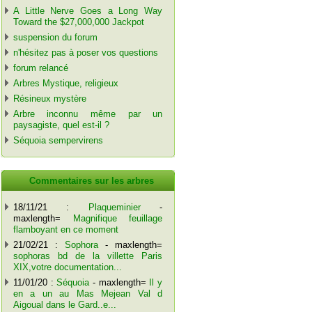
A Little Nerve Goes a Long Way
Toward the $27,000,000 Jackpot
suspension du forum
n'hésitez pas à poser vos questions
forum relancé
Arbres Mystique, religieux
Résineux mystère
Arbre inconnu même par un
paysagiste, quel est-il ?
Séquoia sempervirens
Commentaires sur les arbres
18/11/21 :
Plaqueminier
-
maxlength=
Magnifique feuillage
flamboyant en ce moment
21/02/21 :
Sophora
- maxlength=
sophoras bd de la villette Paris
XIX,votre documentation...
11/01/20 :
Séquoia
- maxlength=
Il y
en a un au Mas Mejean Val d
Aigoual dans le Gard..e...