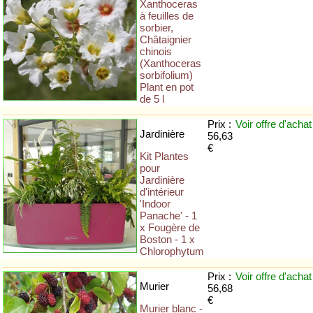
Xanthoceras
à feuilles de
sorbier,
Châtaignier
chinois
(Xanthoceras
sorbifolium)
Plant en pot
de 5 l
Prix :
Voir offre
d'achat
Jardinière
56,63
€
Kit Plantes
pour
Jardinière
d'intérieur
'Indoor
Panache' - 1
x Fougère de
Boston - 1 x
Chlorophytum
Prix :
Voir offre
d'achat
Murier
56,68
€
Murier blanc -