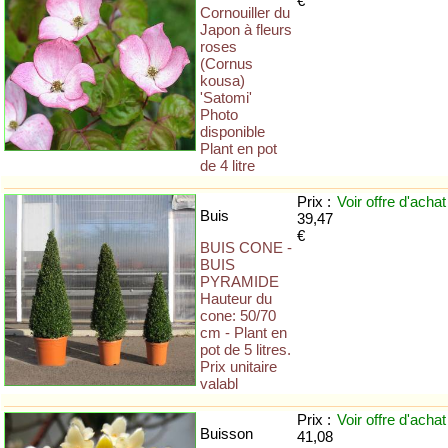
€
Cornouiller du
Japon à fleurs
roses
(Cornus
kousa)
'Satomi'
Photo
disponible
Plant en pot
de 4 litre
Prix :
Voir offre
d'achat
Buis
39,47
€
BUIS CONE -
BUIS
PYRAMIDE
Hauteur du
cone: 50/70
cm - Plant en
pot de 5 litres.
Prix unitaire
valabl
Prix :
Voir offre
d'achat
Buisson
41,08