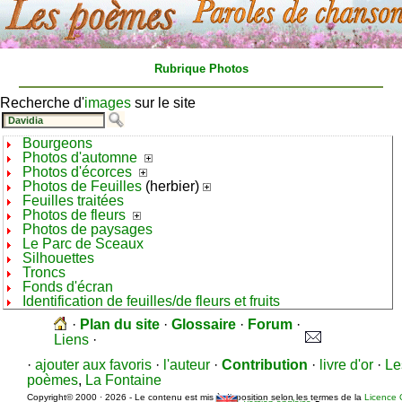
Rubrique Photos
Recherche d'
images
sur le site
Bourgeons
Photos d'automne
Photos d'écorces
Photos de Feuilles
(herbier)
Feuilles traitées
Photos de fleurs
Photos de paysages
Le Parc de Sceaux
Silhouettes
Troncs
Fonds d'écran
Identification de feuilles/de fleurs et fruits
·
Plan du site
·
Glossaire
·
Forum
·
Liens
·
·
ajouter aux favoris
·
l'auteur
·
Contribution
·
livre d'or
·
Le
poèmes
,
La Fontaine
Copyright© 2000 · 2026 - Le contenu est mis à disposition selon les termes de la
Licence 
-