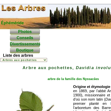
Éphéméride
Photos
Conseils
Divertissements
Boutique
Liste des arbres
Arbre aux pochettes,
Davidia involu
arbre de la famille des
Nyssacées
Origine et étymologie
en 1869, par l'abbé A
1900), missionnaire et 
d'où son nom latin (
Dav
premier planté en 
l'arboretum des Barr