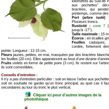
kilomètres au Sud de P
aux pochettes" déc
bractées, qui pende
printemps, comme des 
Port (arbre isolé
Plusieurs troncs.
Rusticité :
zone 7
(i
jusqu'à -17°).
Taille maximale :
15 m
Écorce :
en écailles gr
Feuilles
caduques
cordée, fortement den
pointe. Longueur : 12-15 cm.
Fleurs
jaunes, petites, en mai, masquées par des bractées blanch
les feuilles (20 cm). Elles apparaissent au bout d'une dizaine d'anné
Fruits
violets en forme de petite poire (3 cm). Ils restent sur l'arbre
ils sont comestibles.
Conseils d'entretien :
Il n'y a pas d'entretien particulier : soit on laisse l'arbre aux poche
soit on souhaite ne garder qu'un tronc principal, au quel cas il fau
secondaires au tour du tronc le plus vertical.
Cliquer ici pour d'autres images de la
photothèque