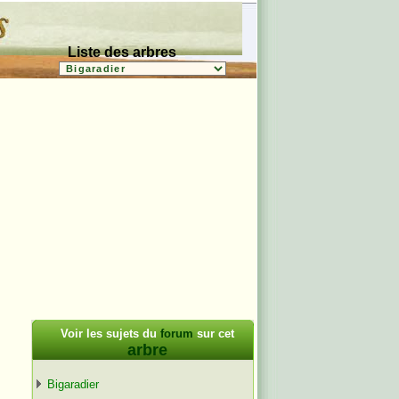
Liste des arbres
Voir les sujets du
forum
sur cet
arbre
Bigaradier