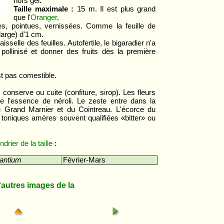
hors gel.
Taille maximale :
15 m. Il est plus grand
que l'
Oranger
.
es, pointues, vernissées. Comme la feuille de
 large) d'1 cm.
aisselle des feuilles. Autofertile, le bigaradier n'a
pollinisé et donner des fruits dès la première
t pas comestible.
n conserve ou cuite (confiture, sirop). Les fleurs
 l'essence de néroli. Le zeste entre dans la
u Grand Marnier et du Cointreau. L'écorce du
 toniques amères souvent qualifiées «bitter» ou
drier de la taille
:
rantium
Février-Mars
utres images de la