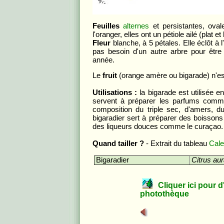
Feuilles
alternes
et persistantes, oval
l'oranger, elles ont un pétiole ailé (plat et
Fleur
blanche, à 5 pétales. Elle éclôt à l'
pas besoin d'un autre arbre pour être 
année.
Le
fruit
(orange amère ou bigarade) n'es
Utilisations :
la bigarade est utilisée e
servent à préparer les parfums comme
composition du triple sec, d'amers, d
bigaradier sert à préparer des boissons
des liqueurs douces comme le curaçao.
Quand tailler ?
- Extrait du tableau
Calen
Bigaradier
Citrus au
Cliquer ici pour d'a
photothèque