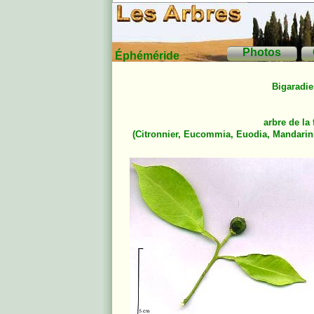
Photos
Éphéméride
Bigaradie
arbre de la
(
Citronnier
,
Eucommia
,
Euodia
,
Mandarin