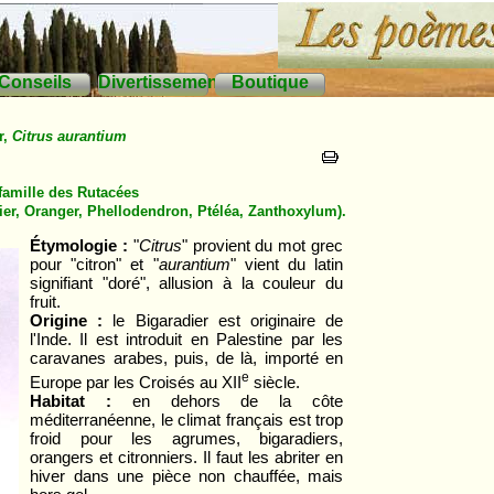
Conseils
Divertissements
Boutique
r,
Citrus aurantium
 famille des
Rutacées
ier
,
Oranger
,
Phellodendron
,
Ptéléa
,
Zanthoxylum
).
Étymologie :
"
Citrus
" provient du mot grec
pour "citron" et "
aurantium
" vient du latin
signifiant "doré", allusion à la couleur du
fruit.
Origine :
le Bigaradier est originaire de
l'Inde. Il est introduit en Palestine par les
caravanes arabes, puis, de là, importé en
e
Europe par les Croisés au XII
siècle.
Habitat :
en dehors de la côte
méditerranéenne, le climat français est trop
froid pour les agrumes, bigaradiers,
orangers et citronniers. Il faut les abriter en
hiver dans une pièce non chauffée, mais