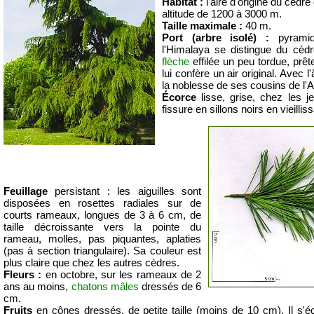
Habitat :
l'aire d'origine du cèdre
altitude de 1200 à 3000 m.
Taille maximale :
40 m.
Port (arbre isolé) :
pyrami
l'Himalaya se distingue du cèd
flèche
effilée un peu tordue, prêt
lui confère un air original. Avec l'
la noblesse de ses cousins de l'A
Écorce
lisse, grise, chez les j
fissure en sillons noirs en vieilliss
Feuillage
persistant : les aiguilles sont
disposées en rosettes radiales sur de
courts rameaux, longues de 3 à 6 cm, de
taille décroissante vers la pointe du
rameau, molles, pas piquantes, aplaties
(pas à section triangulaire). Sa couleur est
plus claire que chez les autres cèdres.
Fleurs :
en octobre, sur les rameaux de 2
ans au moins,
chatons mâles
dressés de 6
cm.
Fruits
en cônes dressés, de petite taille (moins de 10 cm). Il s'éc