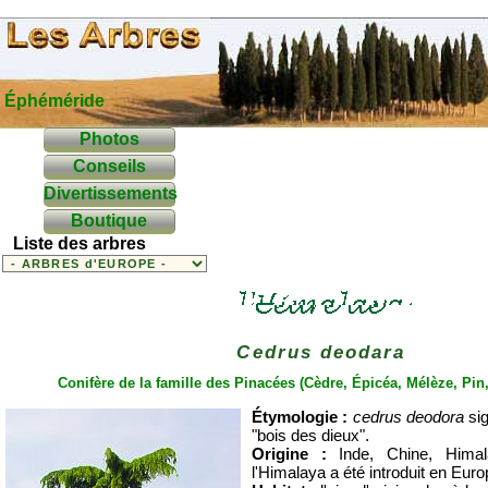
Éphéméride
Photos
Conseils
Divertissements
Boutique
Liste des arbres
Cedrus deodara
Conifère de la famille des
Pinacées
(Cèdre,
Épicéa
,
Mélèze
,
Pin
Étymologie :
cedrus deodora
sig
"bois des dieux".
Origine :
Inde, Chine, Himal
l'Himalaya a été introduit en Eur