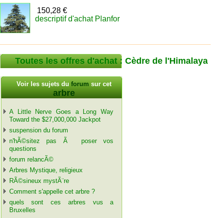
150,28 €
descriptif d'achat Planfor
Toutes les offres d'achat : Cèdre de l'Himalaya
Voir les sujets du
forum
sur cet
arbre
A Little Nerve Goes a Long Way
Toward the $27,000,000 Jackpot
suspension du forum
n'hÃ©sitez pas Ã poser vos
questions
forum relancÃ©
Arbres Mystique, religieux
RÃ©sineux mystÃ¨re
Comment s'appelle cet arbre ?
quels sont ces arbres vus a
Bruxelles