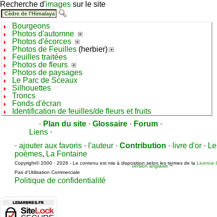
Recherche d'
images
sur le site
Bourgeons
Photos d'automne
Photos d'écorces
Photos de Feuilles
(herbier)
Feuilles traitées
Photos de fleurs
Photos de paysages
Le Parc de Sceaux
Silhouettes
Troncs
Fonds d'écran
Identification de feuilles/de fleurs et fruits
·
Plan du site
·
Glossaire
·
Forum
·
Liens
·
·
ajouter aux favoris
·
l'auteur
·
Contribution
·
livre d'or
·
Le
poèmes
,
La Fontaine
Copyright© 2000 · 2026 - Le contenu est mis à disposition selon les termes de la
Licence 
-
version anglaise
Pas d’Utilisation Commerciale
Politique de confidentialité