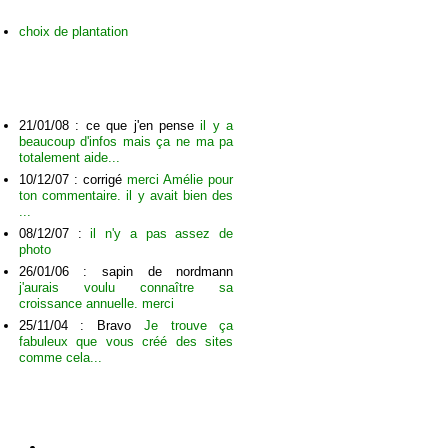
choix de plantation
C
ommentaires sur cet arbre
21/01/08 : ce que j'en pense
il y a
beaucoup d'infos mais ça ne ma pa
totalement aide...
10/12/07 : corrigé
merci Amélie pour
ton commentaire. il y avait bien des
...
08/12/07 :
il n'y a pas assez de
photo
26/01/06 : sapin de nordmann
j'aurais voulu connaître sa
croissance annuelle. merci
25/11/04 : Bravo
Je trouve ça
fabuleux que vous créé des sites
comme cela...
ajouter votre commentaire