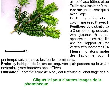
associé aux hêtres et au
Taille maximale :
40 m.
Écorce
grise, lisse qui 
avec l'âge.
Port :
pyramidal chez
colonnaire (étroit) avec l
Feuillage
persistant : ai
à 3 cm de long, dessus 
vert glauque, à band
apparentes. Les aiguill
45° par rapport au ram
vertes très longtemps (4
Fleurs :
chatons mâles
dès l'automne pour l
printemps suivant, sous les feuilles terminales.
Fruits
cylindrique, de 14 cm de long, vert clair passant au brun à m
novembre ; ses bractées sont effilées.
Utilisation :
comme arbre de Noël, car il résiste au chauffage des 
Cliquer ici pour d'autres images de la
photothèque