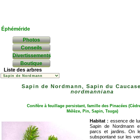
Éphéméride
Photos
Conseils
Divertissements
Boutique
Liste des arbres
Sapin de Nordmann, Sapin du Caucas
nordmanniana
Conifère à feuillage persistant, famille des
Pinacées
(
Cèdr
Mélèze
,
Pin
,
Sapin
,
Tsuga
)
Habitat :
essence de lumi
Sapin de Nordmann es
parcs et jardins. On le
subspontané sur les ve