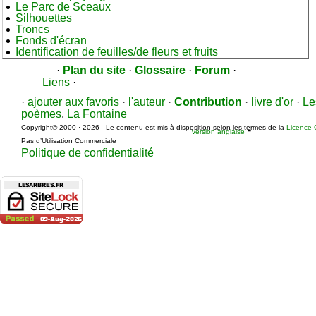
Le Parc de Sceaux
Silhouettes
Troncs
Fonds d'écran
Identification de feuilles/de fleurs et fruits
·
Plan du site
·
Glossaire
·
Forum
·
Liens
·
·
ajouter aux favoris
·
l'auteur
·
Contribution
·
livre d'or
·
Le
poèmes
,
La Fontaine
Copyright© 2000 · 2026 - Le contenu est mis à disposition selon les termes de la
Licence 
-
version anglaise
Pas d’Utilisation Commerciale
Politique de confidentialité