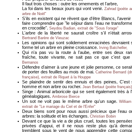
Il faut trois choses : outre les ornements et l'arbre,
La foi dans les beaux jours qui vont venir.
Zahrad (poète a
arbre de Noël"
S'ils en existent qui ne rêvent que d'être Blancs, l'aveni
faire comprendre que "le séjour dans l'eau ne transforme
en crocodile".
Seydou Badian, extrait de "Sous l'orage"
L'arbre de la liberté ne saurait croître s'il n'était arr
Bertrand Barère de Vieuzac
Les opinions qui sont solidement enracinées devraient 
forme tel un arbre en pleine croissance.
Irving Batcheller,
Qui n'a pas vu la route à l'aube, entre ses deux ran
fraîche, toute vivante, ne sait pas ce que c'est que
Bernanos
Défendre d'aimer à une jeune et jolie personne, ce serai
de porter des feuilles au mois de mai.
Catherine Bernard (d
française), extrait de Riquet à la Houppe
Se plaindre de sentir des ennuis et des peines, C'est 
homme et non arbre ou rocher.
Jean Bertaut (poète français)
Singe : Animal arboricole qui se sent également très à l
généalogiques.
Ambrose Bierce
Un sot ne voit pas le même arbre qu'un sage.
William
extrait de "Le mariage du Ciel et de l'Enfer"
Deux biens sont pour nous aussi précieux que l'eau ou
arbres: la solitude et les échanges.
Christian Bobin
Devant ce que la vie a de plus cruel, toutes les pensées 
privées d'appui, et il ne nous reste plus qu'à dema
tremblent sous le vent de nous apprendre cette comp