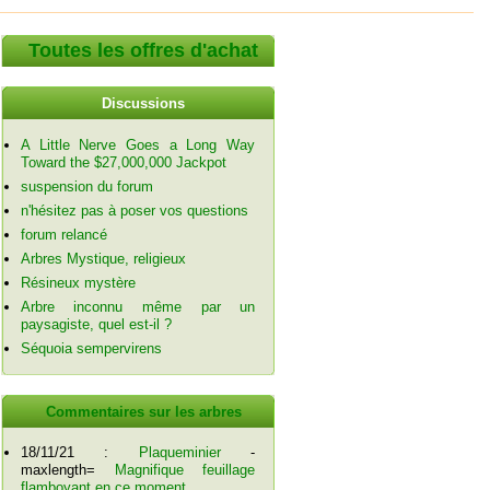
Toutes les offres d'achat
Discussions
A Little Nerve Goes a Long Way
Toward the $27,000,000 Jackpot
suspension du forum
n'hésitez pas à poser vos questions
forum relancé
Arbres Mystique, religieux
Résineux mystère
Arbre inconnu même par un
paysagiste, quel est-il ?
Séquoia sempervirens
Commentaires sur les arbres
18/11/21 :
Plaqueminier
-
maxlength=
Magnifique feuillage
flamboyant en ce moment