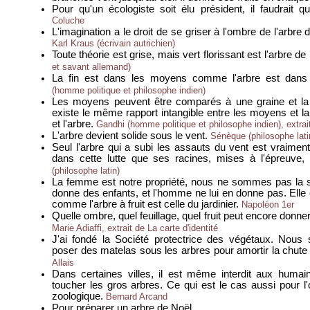
Pour qu'un écologiste soit élu président, il faudrait q
Coluche
L'imagination a le droit de se griser à l'ombre de l'arbre do
Karl Kraus (écrivain autrichien)
Toute théorie est grise, mais vert florissant est l'arbre de 
et savant allemand)
La fin est dans les moyens comme l'arbre est dan
(homme politique et philosophe indien)
Les moyens peuvent être comparés à une graine et la fi
existe le même rapport intangible entre les moyens et la 
et l'arbre.
Gandhi (homme politique et philosophe indien), extra
L'arbre devient solide sous le vent.
Sénèque (philosophe lati
Seul l'arbre qui a subi les assauts du vent est vraiment
dans cette lutte que ses racines, mises à l'épreuve, s
(philosophe latin)
La femme est notre propriété, nous ne sommes pas la si
donne des enfants, et l'homme ne lui en donne pas. Elle 
comme l'arbre à fruit est celle du jardinier.
Napoléon 1er
Quelle ombre, quel feuillage, quel fruit peut encore donner
Marie Adiaffi, extrait de La carte d'identité
J'ai fondé la Société protectrice des végétaux. Nou
poser des matelas sous les arbres pour amortir la chute 
Allais
Dans certaines villes, il est même interdit aux humai
toucher les gros arbres. Ce qui est le cas aussi pour l'o
zoologique.
Bernard Arcand
Pour préparer un arbre de Noël,