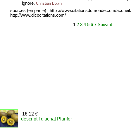
ignore.
Christian Bobin
sources (en partie) : http ://www.citationsdumonde.com/accueil
http://www.dicocitations.com/
1
2
3
4
5
6
7
Suivant
16,12 €
descriptif d'achat Planfor