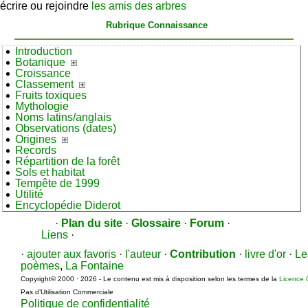
écrire ou rejoindre
les amis des arbres
Rubrique Connaissance
Introduction
Botanique
Croissance
Classement
Fruits toxiques
Mythologie
Noms latins/anglais
Observations (dates)
Origines
Records
Répartition de la forêt
Sols et habitat
Tempête de 1999
Utilité
Encyclopédie Diderot
·
Plan du site
·
Glossaire
·
Forum
·
Liens
·
·
ajouter aux favoris
·
l'auteur
·
Contribution
·
livre d'or
·
Le
poèmes
,
La Fontaine
Copyright© 2000 · 2026 - Le contenu est mis à disposition selon les termes de la
Licence 
Pas d’Utilisation Commerciale
Politique de confidentialité