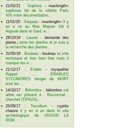
21/02/21 :
Sophora
- maxlength=
sophoras bd de la villette Paris
XIX,votre documentation...
11/01/20 :
Séquoia
- maxlength=
Il y
en a un au Mas Mejean Val d
Aigoual dans le Gard..e...
28/10/19 :
Laurier
- demande des
plante
j aime les plantes et je suis a
la recherche des plantes...
31/05/18 :
Bouleau
- bouleau
la iche
technique et tres bien fete mais il
manque les e...
21/12/17 :
Erable
- myopathie
Rappel ...... ÉRABLES
SYCOMORES danger de MORT
pour les ...
14/10/17 :
Bélombra
- bélombra
cet
arbre est présent à : Bou-ismail ,
cherchel (TIPAZA)...
25/09/17 :
Taxodium
- cyprès
chauve
il y en à un dans le site
archéologique de VAISON LA
ROM...