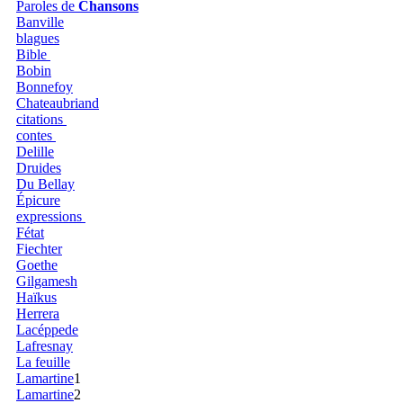
Paroles de
Chansons
Banville
blagues
Bible
Bobin
Bonnefoy
Chateaubriand
citations
contes
Delille
Druides
Du Bellay
Épicure
expressions
Fétat
Fiechter
Goethe
Gilgamesh
Haïkus
Herrera
Lacéppede
Lafresnay
La feuille
Lamartine
1
Lamartine
2