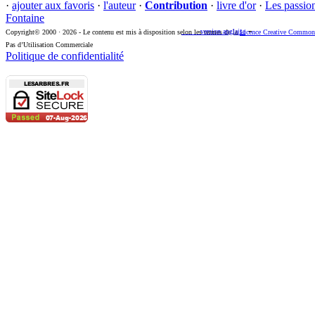
·
ajouter aux favoris
·
l'auteur
·
Contribution
·
livre d'or
·
Les passio
Fontaine
-
version anglaise
Copyright© 2000 · 2026 - Le contenu est mis à disposition selon les termes de la
Licence Creative Commons 
Pas d’Utilisation Commerciale
Politique de confidentialité