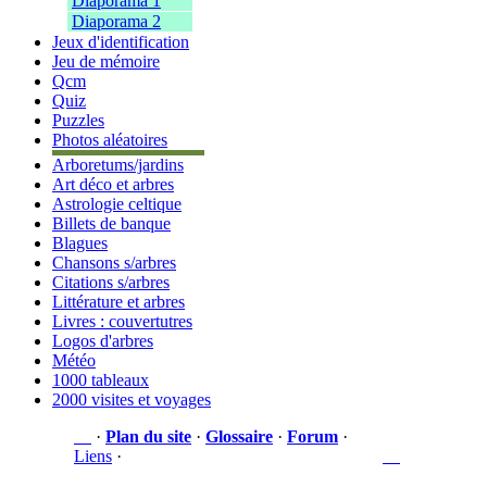
Diaporama 1
Diaporama 2
Jeux d'identification
Jeu de mémoire
Qcm
Quiz
Puzzles
Photos aléatoires
Arboretums/jardins
Art déco et arbres
Astrologie celtique
Billets de banque
Blagues
Chansons s/arbres
Citations s/arbres
Littérature et arbres
Livres : couvertutres
Logos d'arbres
Météo
1000 tableaux
2000 visites et voyages
·
Plan du site
·
Glossaire
·
Forum
·
Liens
·