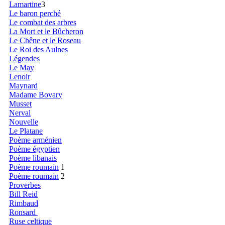
Lamartine
3
Le baron perché
Le combat des arbres
La Mort et le Bûcheron
Le Chêne et le Roseau
Le Roi des Aulnes
Légendes
Le May
Lenoir
Maynard
Madame Bovary
Musset
Nerval
Nouvelle
Le Platane
Poème arménien
Poème égyptien
Poème libanais
Poème roumain
1
Poème roumain
2
Proverbes
Bill Reid
Rimbaud
Ronsard
Ruse celtique