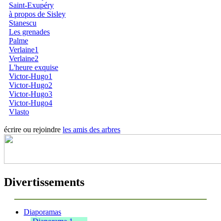
Saint-Exupéry
à propos de Sisley
Stanescu
Les grenades
Palme
Verlaine1
Verlaine2
L'heure exquise
Victor-Hugo1
Victor-Hugo2
Victor-Hugo3
Victor-Hugo4
Vlasto
écrire ou rejoindre
les amis des arbres
Divertissements
Diaporamas