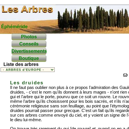
Éphéméride
Photos
Conseils
Divertissements
Boutique
Liste des arbres
Les druides
Il ne faut pas oublier non plus à ce propos l'admiration des Gaulo
druides, - c'est le nom qu'ils donnent à leurs mages - n'ont rien
gui et l'arbre qui le porte, pourvu que ce soit un rouvre. Le rouvre
même l'arbre qu'ils choisissent pour les bois sacrés, et n'ils n
cérémonie religieuse sans son feuillage, au point que l'étymolo
druides pourrait passer pour grecque. C'est un fait qu'ils regard
sur ces arbres comme envoyé du ciel, et y voient un signe de l'é
le dieu lui-même.
On trouve très rarement du gui [de rouvre] et, quand on en a dé