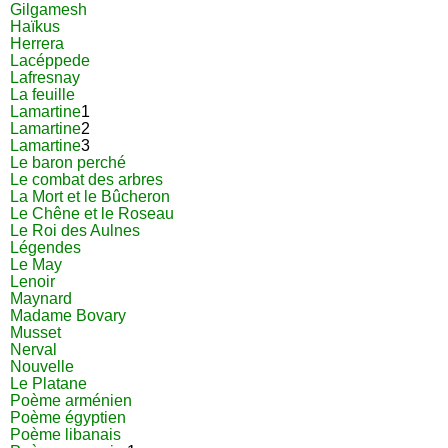
Gilgamesh
Haïkus
Herrera
Lacéppede
Lafresnay
La feuille
Lamartine
1
Lamartine
2
Lamartine
3
Le baron perché
Le combat des arbres
La Mort et le Bûcheron
Le Chêne et le Roseau
Le Roi des Aulnes
Légendes
Le May
Lenoir
Maynard
Madame Bovary
Musset
Nerval
Nouvelle
Le Platane
Poème arménien
Poème égyptien
Poème libanais