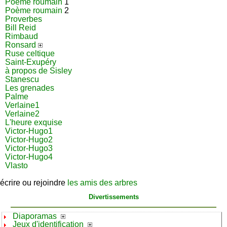
Poème roumain
1
Poème roumain
2
Proverbes
Bill Reid
Rimbaud
Ronsard
Ruse celtique
Saint-Exupéry
à propos de Sisley
Stanescu
Les grenades
Palme
Verlaine1
Verlaine2
L'heure exquise
Victor-Hugo1
Victor-Hugo2
Victor-Hugo3
Victor-Hugo4
Vlasto
écrire ou rejoindre
les amis des arbres
Divertissements
Diaporamas
Jeux d'identification