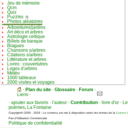
Jeu de mémoire
Qcm
Quiz
Puzzles
Photos aléatoires
Arboretums/jardins
Art déco et arbres
Astrologie celtique
Billets de banque
Blagues
Chansons s/arbres
Citations s/arbres
Littérature et arbres
Livres : couvertutres
Logos d'arbres
Météo
1000 tableaux
2000 visites et voyages
·
Plan du site
·
Glossaire
·
Forum
·
Liens
·
·
ajouter aux favoris
·
l'auteur
·
Contribution
·
livre d'or
·
Le
poèmes
,
La Fontaine
Copyright© 2000 · 2026 - Le contenu est mis à disposition selon les termes de la
Licence 
Pas d’Utilisation Commerciale
Politique de confidentialité