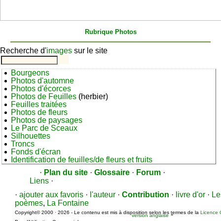
Rubrique Photos
Recherche d'
images
sur le site
Bourgeons
Photos d'automne
Photos d'écorces
Photos de Feuilles
(herbier)
Feuilles traitées
Photos de fleurs
Photos de paysages
Le Parc de Sceaux
Silhouettes
Troncs
Fonds d'écran
Identification de feuilles/de fleurs et fruits
·
Plan du site
·
Glossaire
·
Forum
·
Liens
·
·
ajouter aux favoris
·
l'auteur
·
Contribution
·
livre d'or
·
Le
poèmes
,
La Fontaine
Copyright© 2000 · 2026 - Le contenu est mis à disposition selon les termes de la
Licence 
-
version anglaise