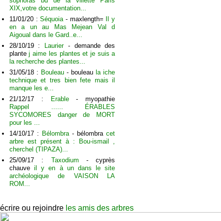
sophoras bd de la villette Paris
XIX,votre documentation...
11/01/20 :
Séquoia
- maxlength=
Il y
en a un au Mas Mejean Val d
Aigoual dans le Gard..e...
28/10/19 :
Laurier
- demande des
plante
j aime les plantes et je suis a
la recherche des plantes...
31/05/18 :
Bouleau
- bouleau
la iche
technique et tres bien fete mais il
manque les e...
21/12/17 :
Erable
- myopathie
Rappel ...... ÉRABLES
SYCOMORES danger de MORT
pour les ...
14/10/17 :
Bélombra
- bélombra
cet
arbre est présent à : Bou-ismail ,
cherchel (TIPAZA)...
25/09/17 :
Taxodium
- cyprès
chauve
il y en à un dans le site
archéologique de VAISON LA
ROM...
écrire ou rejoindre
les amis des arbres