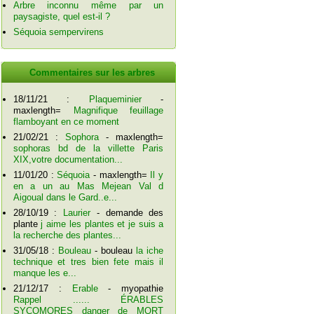
Arbre inconnu même par un
paysagiste, quel est-il ?
Séquoia sempervirens
Commentaires sur les arbres
18/11/21 :
Plaqueminier
-
maxlength=
Magnifique feuillage
flamboyant en ce moment
21/02/21 :
Sophora
- maxlength=
sophoras bd de la villette Paris
XIX,votre documentation...
11/01/20 :
Séquoia
- maxlength=
Il y
en a un au Mas Mejean Val d
Aigoual dans le Gard..e...
28/10/19 :
Laurier
- demande des
plante
j aime les plantes et je suis a
la recherche des plantes...
31/05/18 :
Bouleau
- bouleau
la iche
technique et tres bien fete mais il
manque les e...
21/12/17 :
Erable
- myopathie
Rappel ...... ÉRABLES
SYCOMORES danger de MORT