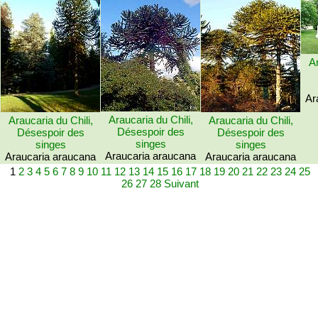
Ar
Ar
Araucaria du Chili,
Araucaria du Chili,
Araucaria du Chili,
Désespoir des
Désespoir des
Désespoir des
singes
singes
singes
Araucaria araucana
Araucaria araucana
Araucaria araucana
1
2
3
4
5
6
7
8
9
10
11
12
13
14
15
16
17
18
19
20
21
22
23
24
25
26
27
28
Suivant