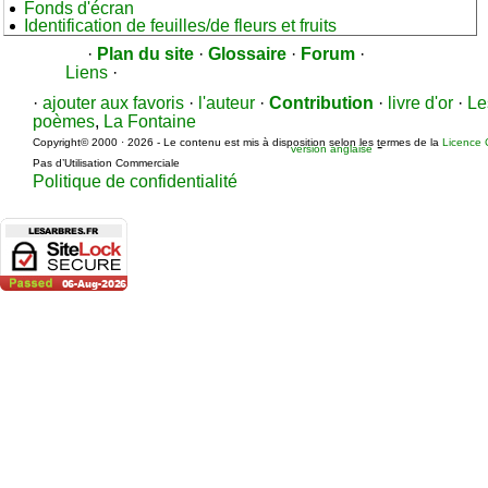
Fonds d'écran
Identification de feuilles/de fleurs et fruits
·
Plan du site
·
Glossaire
·
Forum
·
Liens
·
·
ajouter aux favoris
·
l'auteur
·
Contribution
·
livre d'or
·
Le
poèmes
,
La Fontaine
Copyright© 2000 · 2026 - Le contenu est mis à disposition selon les termes de la
Licence 
-
version anglaise
Pas d’Utilisation Commerciale
Politique de confidentialité