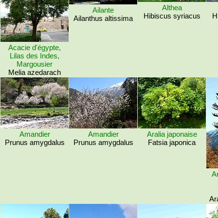
Althea
Ailante
Hibiscus syriacus
H
Ailanthus altissima
Acacie d'égypte,
Lilas des Indes,
Margousier
Melia azedarach
Amandier
Amandier
Aralia japonaise
Prunus amygdalus
Prunus amygdalus
Fatsia japonica
Ar
Ar