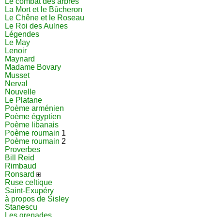
Le combat des arbres
La Mort et le Bûcheron
Le Chêne et le Roseau
Le Roi des Aulnes
Légendes
Le May
Lenoir
Maynard
Madame Bovary
Musset
Nerval
Nouvelle
Le Platane
Poème arménien
Poème égyptien
Poème libanais
Poème roumain
1
Poème roumain
2
Proverbes
Bill Reid
Rimbaud
Ronsard
Ruse celtique
Saint-Exupéry
à propos de Sisley
Stanescu
Les grenades