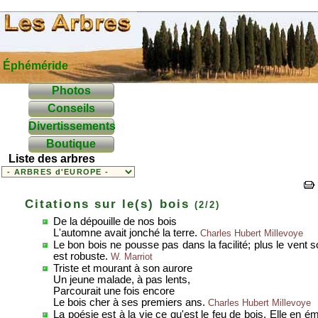
Éphéméride
Photos
Conseils
Divertissements
Boutique
Liste des arbres
Citations sur le(s) bois
(2/2)
De la dépouille de nos bois
L'automne avait jonché la terre.
Charles Hubert Millevoye
Le bon bois ne pousse pas dans la facilité; plus le vent sou
est robuste.
W. Marriot
Triste et mourant à son aurore
Un jeune malade, à pas lents,
Parcourait une fois encore
Le bois cher à ses premiers ans.
Charles Hubert Millevoye
La poésie est à la vie ce qu'est le feu de bois. Elle en é