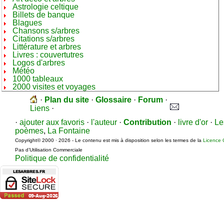
Astrologie celtique
Billets de banque
Blagues
Chansons s/arbres
Citations s/arbres
Littérature et arbres
Livres : couvertutres
Logos d'arbres
Météo
1000 tableaux
2000 visites et voyages
·
Plan du site
·
Glossaire
·
Forum
·
Liens
·
·
ajouter aux favoris
·
l'auteur
·
Contribution
·
livre d'or
·
Le
poèmes
,
La Fontaine
Copyright© 2000 · 2026 - Le contenu est mis à disposition selon les termes de la
Licence 
Pas d’Utilisation Commerciale
Politique de confidentialité