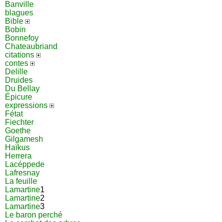
Banville
blagues
Bible
Bobin
Bonnefoy
Chateaubriand
citations
contes
Delille
Druides
Du Bellay
Épicure
expressions
Fétat
Fiechter
Goethe
Gilgamesh
Haïkus
Herrera
Lacéppede
Lafresnay
La feuille
Lamartine
1
Lamartine
2
Lamartine
3
Le baron perché