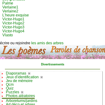
Palme
Verlaine1
Verlaine2
L'heure exquise
Victor-Hugo1
Victor-Hugo2
Victor-Hugo3
Victor-Hugo4
Vlasto
écrire ou rejoindre
les amis des arbres
Divertissements
Diaporamas
Jeux d'identification
Jeu de mémoire
Qcm
Quiz
Puzzles
Photos aléatoires
Arboretums/jardins
Art déco et arbres