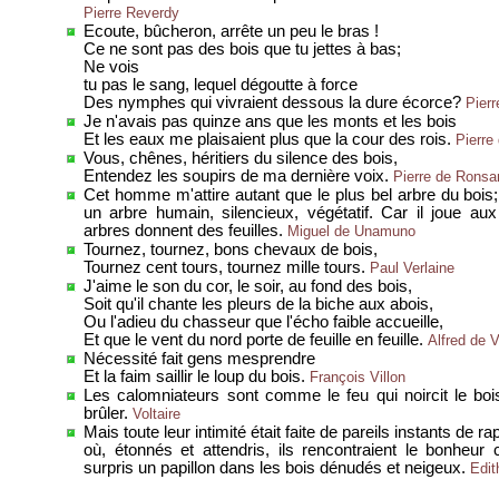
Pierre Reverdy
Ecoute, bûcheron, arrête un peu le bras !
Ce ne sont pas des bois que tu jettes à bas;
Ne vois
tu pas le sang, lequel dégoutte à force
Des nymphes qui vivraient dessous la dure écorce?
Pier
Je n'avais pas quinze ans que les monts et les bois
Et les eaux me plaisaient plus que la cour des rois.
Pierre
Vous, chênes, héritiers du silence des bois,
Entendez les soupirs de ma dernière voix.
Pierre de Ronsa
Cet homme m'attire autant que le plus bel arbre du bois; 
un arbre humain, silencieux, végétatif. Car il joue 
arbres donnent des feuilles.
Miguel de Unamuno
Tournez, tournez, bons chevaux de bois,
Tournez cent tours, tournez mille tours.
Paul Verlaine
J'aime le son du cor, le soir, au fond des bois,
Soit qu'il chante les pleurs de la biche aux abois,
Ou l'adieu du chasseur que l'écho faible accueille,
Et que le vent du nord porte de feuille en feuille.
Alfred de 
Nécessité fait gens mesprendre
Et la faim saillir le loup du bois.
François Villon
Les calomniateurs sont comme le feu qui noircit le boi
brûler.
Voltaire
Mais toute leur intimité était faite de pareils instants de
où, étonnés et attendris, ils rencontraient le bonheur
surpris un papillon dans les bois dénudés et neigeux.
Edit