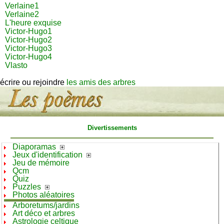
Verlaine1
Verlaine2
L'heure exquise
Victor-Hugo1
Victor-Hugo2
Victor-Hugo3
Victor-Hugo4
Vlasto
écrire ou rejoindre
les amis des arbres
Divertissements
Diaporamas
Jeux d'identification
Jeu de mémoire
Qcm
Quiz
Puzzles
Photos aléatoires
Arboretums/jardins
Art déco et arbres
Astrologie celtique