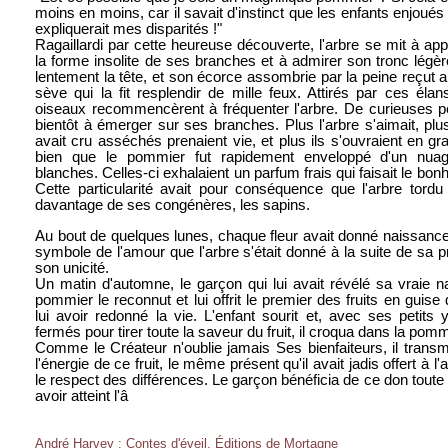
moins en moins, car il savait d'instinct que les enfants enjoué
expliquerait mes disparités !"
Ragaillardi par cette heureuse découverte, l'arbre se mit à app
la forme insolite de ses branches et à admirer son tronc légèr
lentement la tête, et son écorce assombrie par la peine reçut 
sève qui la fit resplendir de mille feux. Attirés par ces éla
oiseaux recommencèrent à fréquenter l'arbre. De curieuses pe
bientôt à émerger sur ses branches. Plus l'arbre s'aimait, pl
avait cru asséchés prenaient vie, et plus ils s'ouvraient en gr
bien que le pommier fut rapidement enveloppé d'un nuag
blanches. Celles-ci exhalaient un parfum frais qui faisait le bon
Cette particularité avait pour conséquence que l'arbre tordu
davantage de ses congénères, les sapins.
Au bout de quelques lunes, chaque fleur avait donné naissance 
symbole de l'amour que l'arbre s'était donné à la suite de sa 
son unicité.
Un matin d'automne, le garçon qui lui avait révélé sa vraie nat
pommier le reconnut et lui offrit le premier des fruits en guis
lui avoir redonné la vie. L'enfant sourit et, avec ses petit
fermés pour tirer toute la saveur du fruit, il croqua dans la pom
Comme le Créateur n'oublie jamais Ses bienfaiteurs, il transmit
l'énergie de ce fruit, le même présent qu'il avait jadis offert à l'
le respect des différences. Le garçon bénéficia de ce don tout
avoir atteint l'â
André Harvey : Contes d'éveil, Éditions de Mortagne