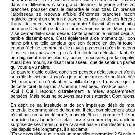
dans sa différence. A son grand désarroi, le jeune arbre vo
branches pousser dans le désordre le plus total. En prenant 
l'arbrisseau se retrouva affublé d'énormes branches racor
maladroitement un chemin à travers les aiguilles de ses frères 
Il aurait tellement voulu leur ressembler ! Il avait sûrement fai
pour que Dieu l'afflige de ces formes repoussantes. Mais pourqu
? se demandait-il sans cesse. Cette question le hantait depuis 
terrible dissemblance. C'est également à ce moment qu'il c
haine prit une telle ampleur que son écorce en devint toute
courba l'échine, comme si elle n'avait pas voulu qu'on la recon
Plus les jours passaient, plus l'arbre tordu se détestait. Tant et
ne daignaient même plus s'y poser, repoussés par la négativi
Aussi bien mourir, se disait l'arbrisseau, que de sentir un parfai
qui vous a vu naître.
Le pauvre diable cultiva donc ses pensées défaitistes et s'en
son rôle de victime. Jusqu'au jour où une mère et son fils le déc
"Et ! maman ! cria l'enfant en sautillant de joie. Tu as vu le joli
de cette forêt de sapins ? Comme il est beau, n'est-ce pas?
-Oui ! Oui ! répondit distraitement la mère, apparemme
pensées. Mais nous ne pouvons pas nous attarder. Continuons n
En dépit de sa lassitude et de son impérieux désir de mourir
entendu le commentaire du bambin. Il était complètement abaso
n'était pas un sapin déformé, mais plutôt un... pommier ! Il sorti
morbide dans laquelle il s'était laissé sombrer depuis quelq
surprise de ses frères, qui ne l'avaient pas vu manifester un q
joie depuis très longtemps, il s'exclama:
"Est-ce possible que je sois un magnifique pommier ? Si cela est