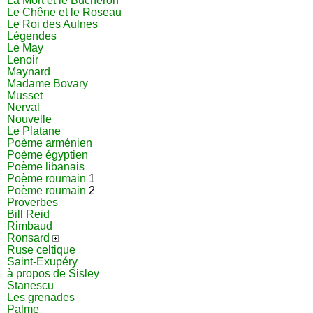
La Mort et le Bûcheron
Le Chêne et le Roseau
Le Roi des Aulnes
Légendes
Le May
Lenoir
Maynard
Madame Bovary
Musset
Nerval
Nouvelle
Le Platane
Poème arménien
Poème égyptien
Poème libanais
Poème roumain
1
Poème roumain
2
Proverbes
Bill Reid
Rimbaud
Ronsard
Ruse celtique
Saint-Exupéry
à propos de Sisley
Stanescu
Les grenades
Palme