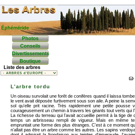
Éphéméride
Photos
Conseils
Divertissements
Boutique
Liste des arbres
L'arbre tordu
Un oiseau survolait une forêt de conifères quand il laissa tombe
le vent avait déposée furtivement sous son aile. A peine la sem
sol qu'elle prit racine. Très rapidement une petite pousse v
courageusement un chemin à travers les géants tout verts qui l'
La richesse du terreau qui l'avait accueillie permit à la tige de
temps un arbrisseau rempli de vigueur. Mais en même temps
empruntait une forme des plus étranges. C'est à ce moment qu'il
n'allait pas être un arbre comme les autres. Les sapins verdoyan
dont il admirait la frondaison aux teintes d'émeraude, l'ava