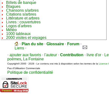
Billets de banque
Blagues
Chansons s/arbres
Citations s/arbres
Littérature et arbres
Livres : couvertutres
Logos d'arbres
Météo
1000 tableaux
2000 visites et voyages
·
Plan du site
·
Glossaire
·
Forum
·
Liens
·
·
ajouter aux favoris
·
l'auteur
·
Contribution
·
livre d'or
·
Le
poèmes
,
La Fontaine
Copyright© 2000 · 2026 - Le contenu est mis à disposition selon les termes de la
Licence 
Pas d’Utilisation Commerciale
Politique de confidentialité