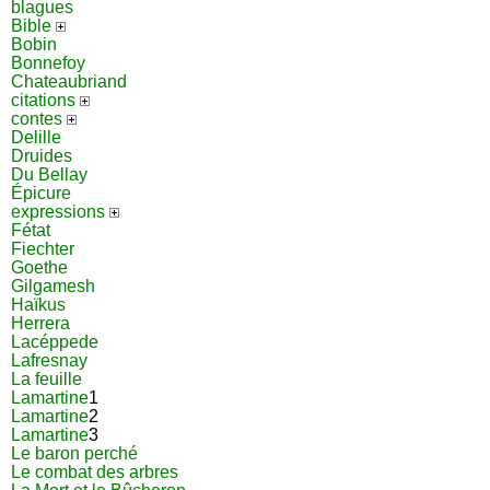
blagues
Bible
Bobin
Bonnefoy
Chateaubriand
citations
contes
Delille
Druides
Du Bellay
Épicure
expressions
Fétat
Fiechter
Goethe
Gilgamesh
Haïkus
Herrera
Lacéppede
Lafresnay
La feuille
Lamartine
1
Lamartine
2
Lamartine
3
Le baron perché
Le combat des arbres