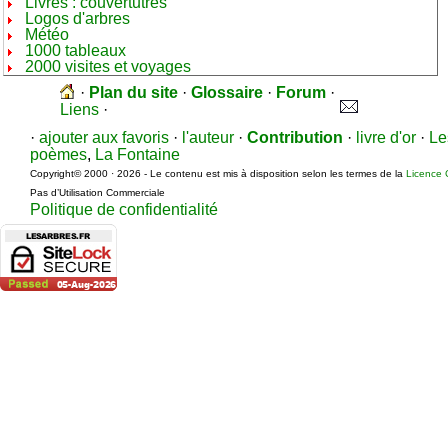
Livres : couvertutres
Logos d'arbres
Météo
1000 tableaux
2000 visites et voyages
·
Plan du site
·
Glossaire
·
Forum
·
Liens
·
·
ajouter aux favoris
·
l'auteur
·
Contribution
·
livre d'or
·
Le
poèmes
,
La Fontaine
Copyright© 2000 · 2026 - Le contenu est mis à disposition selon les termes de la
Licence 
Pas d’Utilisation Commerciale
Politique de confidentialité