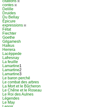
citations
contes
Delille
Druides
Du Bellay
Épicure
expressions
Fétat
Fiechter
Goethe
Gilgamesh
Haïkus
Herrera
Lacéppede
Lafresnay
La feuille
Lamartine
1
Lamartine
2
Lamartine
3
Le baron perché
Le combat des arbres
La Mort et le Bûcheron
Le Chêne et le Roseau
Le Roi des Aulnes
Légendes
Le May
Lenoir