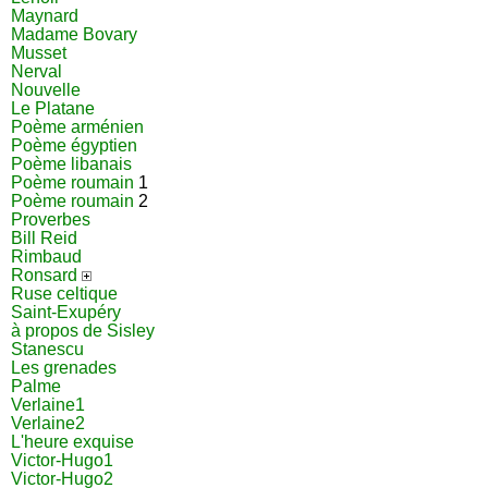
Maynard
Madame Bovary
Musset
Nerval
Nouvelle
Le Platane
Poème arménien
Poème égyptien
Poème libanais
Poème roumain
1
Poème roumain
2
Proverbes
Bill Reid
Rimbaud
Ronsard
Ruse celtique
Saint-Exupéry
à propos de Sisley
Stanescu
Les grenades
Palme
Verlaine1
Verlaine2
L'heure exquise
Victor-Hugo1
Victor-Hugo2