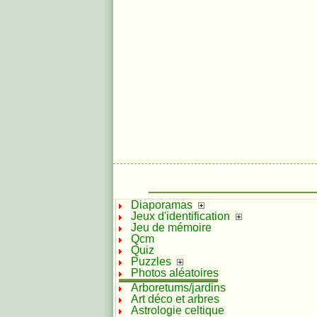
Diaporamas
Jeux d'identification
Jeu de mémoire
Qcm
Quiz
Puzzles
Photos aléatoires
Arboretums/jardins
Art déco et arbres
Astrologie celtique