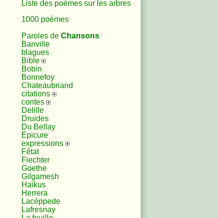
Liste des poèmes sur les arbres
1000 poèmes
Paroles de
Chansons
Banville
blagues
Bible
Bobin
Bonnefoy
Chateaubriand
citations
contes
Delille
Druides
Du Bellay
Épicure
expressions
Fétat
Fiechter
Goethe
Gilgamesh
Haïkus
Herrera
Lacéppede
Lafresnay
La feuille