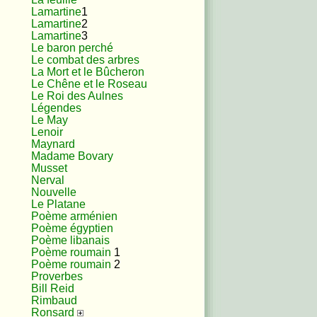
Lamartine
1
Lamartine
2
Lamartine
3
Le baron perché
Le combat des arbres
La Mort et le Bûcheron
Le Chêne et le Roseau
Le Roi des Aulnes
Légendes
Le May
Lenoir
Maynard
Madame Bovary
Musset
Nerval
Nouvelle
Le Platane
Poème arménien
Poème égyptien
Poème libanais
Poème roumain
1
Poème roumain
2
Proverbes
Bill Reid
Rimbaud
Ronsard