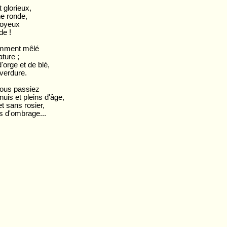
 glorieux,
ne ronde,
 joyeux
de !
samment mêlé
ture ;
'orge et de blé,
verdure.
 vous passiez
uis et pleins d'âge,
t sans rosier,
us d'ombrage...