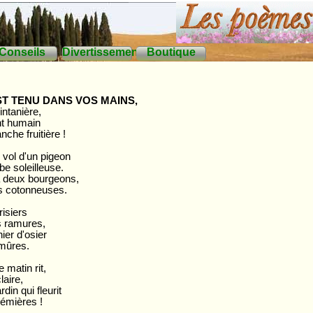
Conseils
Divertissements
Boutique
est tenu dans vos mains,
ntanière,
nt humain
che fruitière !
 vol d'un pigeon
be soleilleuse.
à deux bourgeons,
es cotonneuses.
risiers
es ramures,
ier d'osier
 mûres.
e matin rit,
laire,
in qui fleurit
émières !