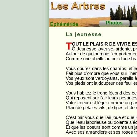
Photos
Éphéméride
La jeunesse
T
out le plaisir de vivre 
Ô Jeunesse joyeuse, ardente, pri
Autour de qui tournoie l'emporteme
Comme une abeille autour d'une bran
Vous courez dans les champs, et le
Fait plus d'ombre que vous sur l'her
Vos yeux sont verdoyants, pareils 
Vos pieds ont la douceur des feuill
Vous habitez le tronc fécond des ce
Qui reposent sur l'air leurs pesant
Votre coeur est léger comme un pan
Plein de pétales vifs, de tiges et de
C'est par vous que l'air joue et que l
Que l'eau laborieuse ou dolente s'éc
Et que les coeurs sont comme un jard
Avec ses amandiers et ses roses tr