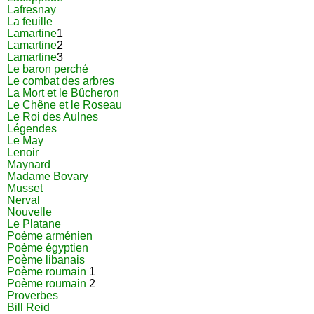
Lafresnay
La feuille
Lamartine
1
Lamartine
2
Lamartine
3
Le baron perché
Le combat des arbres
La Mort et le Bûcheron
Le Chêne et le Roseau
Le Roi des Aulnes
Légendes
Le May
Lenoir
Maynard
Madame Bovary
Musset
Nerval
Nouvelle
Le Platane
Poème arménien
Poème égyptien
Poème libanais
Poème roumain
1
Poème roumain
2
Proverbes
Bill Reid