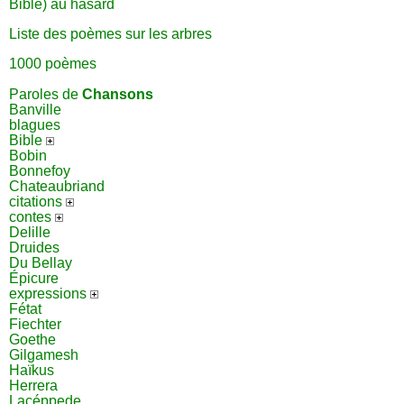
Bible) au hasard
Liste des poèmes sur les arbres
1000 poèmes
Paroles de
Chansons
Banville
blagues
Bible
Bobin
Bonnefoy
Chateaubriand
citations
contes
Delille
Druides
Du Bellay
Épicure
expressions
Fétat
Fiechter
Goethe
Gilgamesh
Haïkus
Herrera
Lacéppede