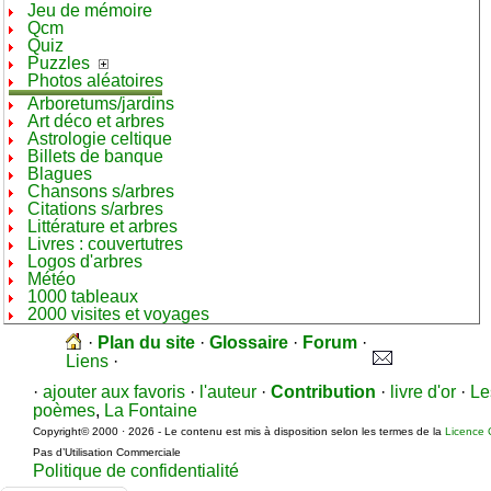
Jeu de mémoire
Qcm
Quiz
Puzzles
Photos aléatoires
Arboretums/jardins
Art déco et arbres
Astrologie celtique
Billets de banque
Blagues
Chansons s/arbres
Citations s/arbres
Littérature et arbres
Livres : couvertutres
Logos d'arbres
Météo
1000 tableaux
2000 visites et voyages
·
Plan du site
·
Glossaire
·
Forum
·
Liens
·
·
ajouter aux favoris
·
l'auteur
·
Contribution
·
livre d'or
·
Le
poèmes
,
La Fontaine
Copyright© 2000 · 2026 - Le contenu est mis à disposition selon les termes de la
Licence 
Pas d’Utilisation Commerciale
Politique de confidentialité