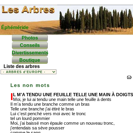
Éphéméride
Photos
Conseils
Divertissements
Boutique
Liste des arbres
Les non mots
I
l m'a tendu une feuille telle une main à doigt
Moi, je lui ai tendu une main telle une feuille à dents
Il m'a tendu une branche comme un bras
Telle une branche j'ai étiré le bras
Lui c'est penché vers moi avec le tronc
tel un lourd pommier
Moi, j'ai baissé mon épaule comme un nouveau tronc,
j'entendais sa sève pousser
comme le sang.