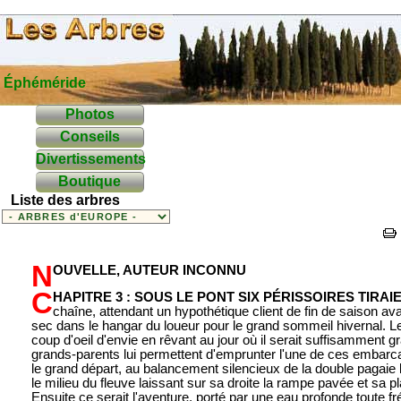
Éphéméride
Photos
Conseils
Divertissements
Boutique
Liste des arbres
N
ouvelle, auteur inconnu
C
hapitre 3 :
Sous le pont six périssoires tirai
chaîne, attendant un hypothétique client de fin de saison av
sec dans le hangar du loueur pour le grand sommeil hivernal. L
coup d'oeil d'envie en rêvant au jour où il serait suffisamment 
grands-parents lui permettent d'emprunter l'une de ces embarca
le grand départ, au balancement silencieux de la double pagaie l'
le milieu du fleuve laissant sur sa droite la rampe pavée et sa p
Ensuite ce serait l'aventure, porté par une eau profonde toute f