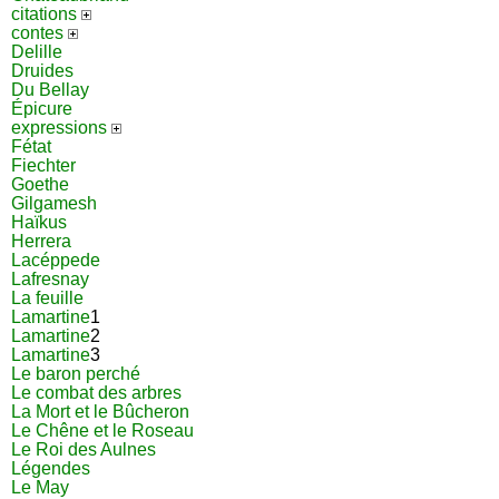
citations
contes
Delille
Druides
Du Bellay
Épicure
expressions
Fétat
Fiechter
Goethe
Gilgamesh
Haïkus
Herrera
Lacéppede
Lafresnay
La feuille
Lamartine
1
Lamartine
2
Lamartine
3
Le baron perché
Le combat des arbres
La Mort et le Bûcheron
Le Chêne et le Roseau
Le Roi des Aulnes
Légendes
Le May