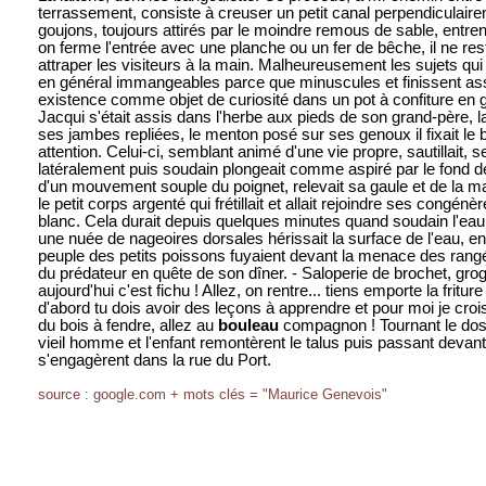
terrassement, consiste à creuser un petit canal perpendiculaire
goujons, toujours attirés par le moindre remous de sable, entren
on ferme l'entrée avec une planche ou un fer de bêche, il ne res
attraper les visiteurs à la main. Malheureusement les sujets qui
en général immangeables parce que minuscules et finissent ass
existence comme objet de curiosité dans un pot à confiture en 
Jacqui s'était assis dans l'herbe aux pieds de son grand-père, l
ses jambes repliées, le menton posé sur ses genoux il fixait l
attention. Celui-ci, semblant animé d'une vie propre, sautillait, s
latéralement puis soudain plongeait comme aspiré par le fond de
d'un mouvement souple du poignet, relevait sa gaule et de la m
le petit corps argenté qui frétillait et allait rejoindre ses congénè
blanc. Cela durait depuis quelques minutes quand soudain l'eau
une nuée de nageoires dorsales hérissait la surface de l'eau, en
peuple des petits poissons fuyaient devant la menace des ran
du prédateur en quête de son dîner. - Saloperie de brochet, gro
aujourd'hui c'est fichu ! Allez, on rentre... tiens emporte la fritu
d'abord tu dois avoir des leçons à apprendre et pour moi je croi
du bois à fendre, allez au
bouleau
compagnon ! Tournant le dos 
vieil homme et l'enfant remontèrent le talus puis passant devan
s'engagèrent dans la rue du Port.
source : google.com + mots clés = "Maurice Genevois"