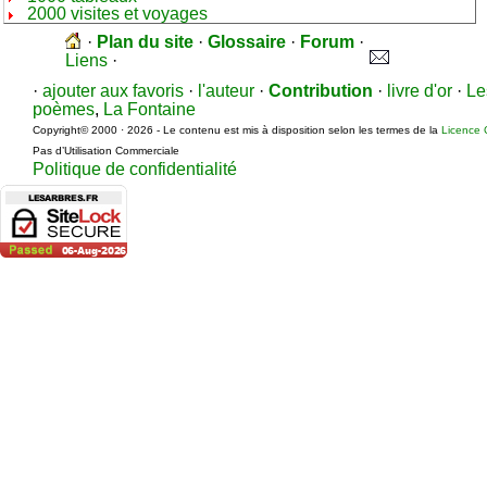
2000 visites et voyages
·
Plan du site
·
Glossaire
·
Forum
·
Liens
·
·
ajouter aux favoris
·
l'auteur
·
Contribution
·
livre d'or
·
Le
poèmes
,
La Fontaine
Copyright© 2000 · 2026 - Le contenu est mis à disposition selon les termes de la
Licence 
Pas d’Utilisation Commerciale
Politique de confidentialité