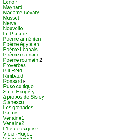
Lenoir
Maynard
Madame Bovary
Musset
Nerval
Nouvelle
Le Platane
Poème arménien
Poème égyptien
Poème libanais
Poème roumain
1
Poème roumain
2
Proverbes
Bill Reid
Rimbaud
Ronsard
Ruse celtique
Saint-Exupéry
à propos de Sisley
Stanescu
Les grenades
Palme
Verlaine1
Verlaine2
L'heure exquise
Victor-Hugo1