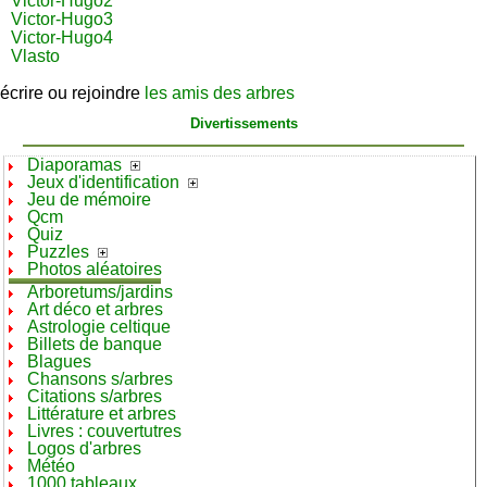
Victor-Hugo2
Victor-Hugo3
Victor-Hugo4
Vlasto
écrire ou rejoindre
les amis des arbres
Divertissements
Diaporamas
Jeux d'identification
Jeu de mémoire
Qcm
Quiz
Puzzles
Photos aléatoires
Arboretums/jardins
Art déco et arbres
Astrologie celtique
Billets de banque
Blagues
Chansons s/arbres
Citations s/arbres
Littérature et arbres
Livres : couvertutres
Logos d'arbres
Météo
1000 tableaux