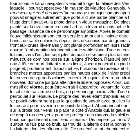
tourbillons le hardi navigateur viendrait longer la falaise des Ver
laquelle il pourrait apercevoir la maison de Maurice Genevois
monsieur qui écrit des livres"
personnage mythique jamais aperç
pouvait imaginer autrement que porteur d'une barbe blanche à l'
Hugo dont il avait vu la photo dans un vieux magazine. De plac
planté sur la rive comme un vieil arbre, relèverait un instant le 
passage l'aisance de ce personnage amphibie. Après le domain
fleuve infléchissant son cours vers le sud-ouest s'insinue entre
bancs de sable colonisés depuis des décennies par de grands
front aux crues hivernales y ont planté profondément leurs raci
course l'embarcation talonnerait sur le sable blanc d'une de ces
lointain, vers l'est, les sept piles du pont ne seraient plus qu'un
minuscules dominos posés sur la ligne d'horizon. Rassuré par l
noir à tête de mort flottant sur les lieux, Jacqui poserait un pied
plage et, prudemment, franchirait les buissons de roseaux et d'
branches mortes apportées par les hautes eaux de l'hiver pré
le couvert des grands
arbres
, curieux et inquiet, il entreprendr
nouveau domaine jusqu'à atteindre la lisière opposée. Alors, dis
massif de
viorne
, peut-être verrait-il apparaître, venant de l'o
le sable de sa jambe de bois, un personnage barbu vêtu d'une r
perroquet sur l'épaule. Le propre des rêves étant d'aplanir les diffi
se posait évidemment pas la question de savoir avec quelles for
le courant pour revenir à son point de départ. Abandonnant son rê
sur la droite pour venir se placer à côté d'Anatole qui, la gaule
de drap à ras des yeux pour se protéger des rayons du soleil cou
bouchon qui dansait dans l'eau laiteuse. - Dis pépère ça mord ?
surtout ne fais pas de bruit, au trou de la laiterie c'est la bonne 
La laiterie, dont les bâ
rigoulette. Ce procédé, à mi-chemin entre 