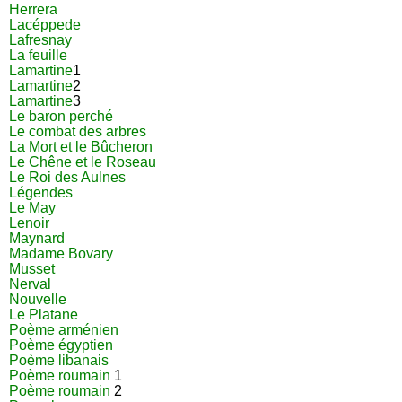
Herrera
Lacéppede
Lafresnay
La feuille
Lamartine
1
Lamartine
2
Lamartine
3
Le baron perché
Le combat des arbres
La Mort et le Bûcheron
Le Chêne et le Roseau
Le Roi des Aulnes
Légendes
Le May
Lenoir
Maynard
Madame Bovary
Musset
Nerval
Nouvelle
Le Platane
Poème arménien
Poème égyptien
Poème libanais
Poème roumain
1
Poème roumain
2