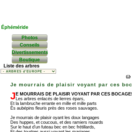
Éphéméride
Photos
Conseils
Divertissements
Boutique
Liste des arbres
Je mourrais de plaisir voyant par ces bo
J
e mourrais de plaisir voyant par ces bocage
Les arbres enlacés de lierres épars,
Et la lambruche errante en mille et mille parts
Ès aubépins fleuris près des roses sauvages.
Je mourrais de plaisir oyant les doux langages
Des huppes, et coucous, et des ramiers rouards
Sur le haut d'un futeau bec en bec frétillards,
Et des tourtres aussi voyant les mariages.