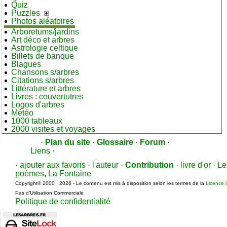
Quiz
Puzzles
Photos aléatoires
Arboretums/jardins
Art déco et arbres
Astrologie celtique
Billets de banque
Blagues
Chansons s/arbres
Citations s/arbres
Littérature et arbres
Livres : couvertutres
Logos d'arbres
Météo
1000 tableaux
2000 visites et voyages
·
Plan du site
·
Glossaire
·
Forum
·
Liens
·
·
ajouter aux favoris
·
l'auteur
·
Contribution
·
livre d'or
·
Le
poèmes
,
La Fontaine
Copyright© 2000 · 2026 - Le contenu est mis à disposition selon les termes de la
Licence 
Pas d’Utilisation Commerciale
Politique de confidentialité