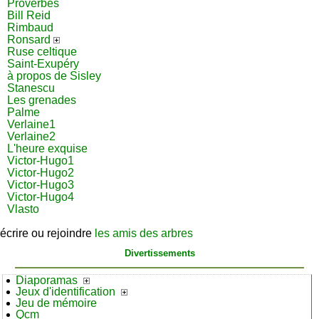
Proverbes
Bill Reid
Rimbaud
Ronsard
Ruse celtique
Saint-Exupéry
à propos de Sisley
Stanescu
Les grenades
Palme
Verlaine1
Verlaine2
L'heure exquise
Victor-Hugo1
Victor-Hugo2
Victor-Hugo3
Victor-Hugo4
Vlasto
écrire ou rejoindre
les amis des arbres
Divertissements
Diaporamas
Jeux d'identification
Jeu de mémoire
Qcm