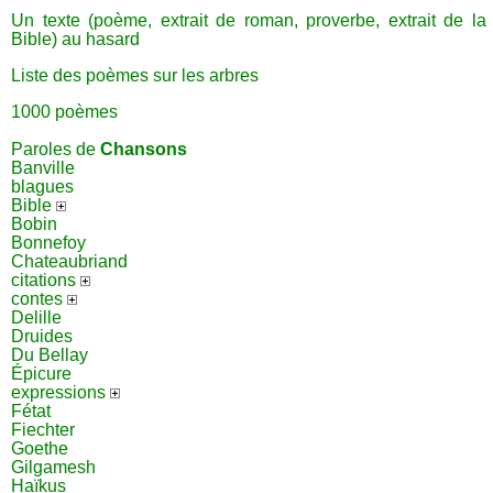
Un texte (poème, extrait de roman, proverbe, extrait de la
Bible) au hasard
Liste des poèmes sur les arbres
1000 poèmes
Paroles de
Chansons
Banville
blagues
Bible
Bobin
Bonnefoy
Chateaubriand
citations
contes
Delille
Druides
Du Bellay
Épicure
expressions
Fétat
Fiechter
Goethe
Gilgamesh
Haïkus