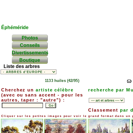
Éphéméride
Photos
Conseils
Divertissements
Boutique
Liste des arbres
1133 huiles (42/95)
Cherchez un
artiste célèbre
recherche par M
(avec ou sans accent - pour les
autres, taper : "autre") :
Classement
par 
Cliquer sur les petites images pour voir le grand format dans un