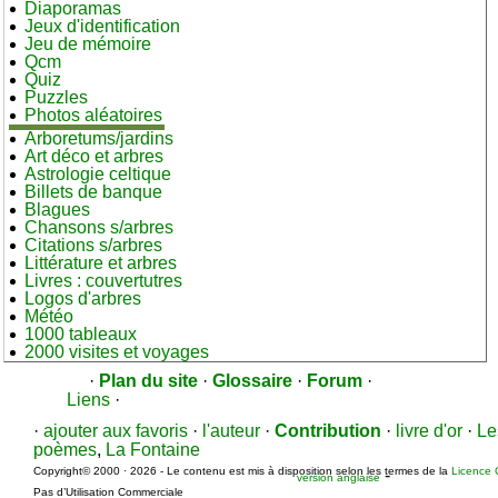
Diaporamas
Jeux d'identification
Jeu de mémoire
Qcm
Quiz
Puzzles
Photos aléatoires
Arboretums/jardins
Art déco et arbres
Astrologie celtique
Billets de banque
Blagues
Chansons s/arbres
Citations s/arbres
Littérature et arbres
Livres : couvertutres
Logos d'arbres
Météo
1000 tableaux
2000 visites et voyages
·
Plan du site
·
Glossaire
·
Forum
·
Liens
·
·
ajouter aux favoris
·
l'auteur
·
Contribution
·
livre d'or
·
Le
poèmes
,
La Fontaine
Copyright© 2000 · 2026 - Le contenu est mis à disposition selon les termes de la
Licence 
-
version anglaise
Pas d’Utilisation Commerciale