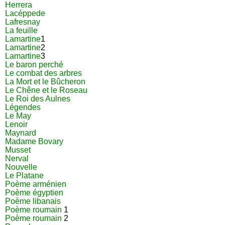
Herrera
Lacéppede
Lafresnay
La feuille
Lamartine
1
Lamartine
2
Lamartine
3
Le baron perché
Le combat des arbres
La Mort et le Bûcheron
Le Chêne et le Roseau
Le Roi des Aulnes
Légendes
Le May
Lenoir
Maynard
Madame Bovary
Musset
Nerval
Nouvelle
Le Platane
Poème arménien
Poème égyptien
Poème libanais
Poème roumain
1
Poème roumain
2