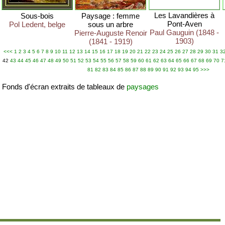
Les Lavandières à
Sous-bois
Paysage : femme
Pont-Aven
Pol Ledent, belge
sous un arbre
Paul Gauguin (1848 -
Pierre-Auguste Renoir
1903)
(1841 - 1919)
<<<
1
2
3
4
5
6
7
8
9
10
11
12
13
14
15
16
17
18
19
20
21
22
23
24
25
26
27
28
29
30
31
3
42
43
44
45
46
47
48
49
50
51
52
53
54
55
56
57
58
59
60
61
62
63
64
65
66
67
68
69
70
7
81
82
83
84
85
86
87
88
89
90
91
92
93
94
95
>>>
Fonds d'écran extraits de tableaux de
paysages