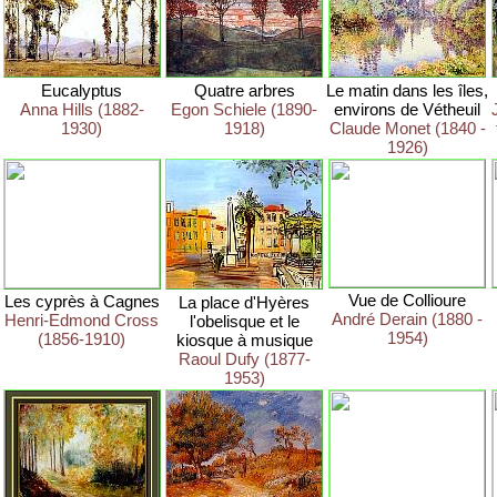
Eucalyptus
Quatre arbres
Le matin dans les îles,
Anna Hills (1882-
Egon Schiele (1890-
environs de Vétheuil
1930)
1918)
Claude Monet (1840 -
1926)
Vue de Collioure
Les cyprès à Cagnes
La place d'Hyères
André Derain (1880 -
Henri-Edmond Cross
l'obelisque et le
1954)
(1856-1910)
kiosque à musique
Raoul Dufy (1877-
1953)