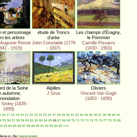
 et personnage
étude de Troncs
Les champs d'Éragny,
mi les arbres
d'arbe
le Pommier
-Auguste Renoir
John Constable (1776
Camille Pissarro
841 - 1919)
- 1837)
(1830 - 1903)
rd de la Seine
Alpilles
Oliviers
n automne,
J Gros
Vincent Van Gogh
'inondation
(1853 - 1890)
 Sisley (1839 -
1899)
5
16
17
18
19
20
21
22
23
24
25
26
27
28
29
30
31
32
33
34
35
36
37
38
39
40
41
4
55
56
57
58
59
60
61
62
63
64
65
66
67
68
69
70
71
72
73
74
75
76
77
78
79
80
82
83
84
85
86
87
88
89
90
91
92
93
94
95
>>>
bleaux de
paysages