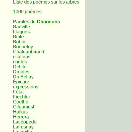
Liste des poèmes sur les arbres
1000 poèmes
Paroles de
Chansons
Banville
blagues
Bible
Bobin
Bonnefoy
Chateaubriand
citations
contes
Delille
Druides
Du Bellay
Épicure
expressions
Fétat
Fiechter
Goethe
Gilgamesh
Haïkus
Herrera
Lacéppede
Lafresnay
La feuille