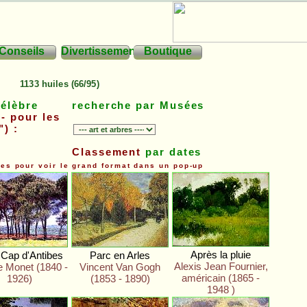
Conseils
Divertissements
Boutique
1133 huiles (66/95)
célèbre
recherche par Musées
- pour les
") :
Classement
par dates
ges pour voir le grand format dans un pop-up
Après la pluie
 Cap d'Antibes
Parc en Arles
Alexis Jean Fournier,
 Monet (1840 -
Vincent Van Gogh
américain (1865 -
1926)
(1853 - 1890)
1948 )