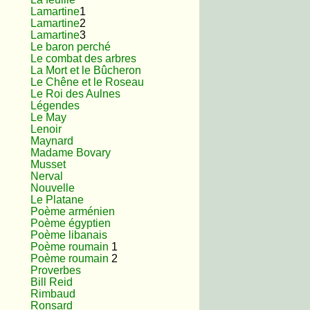
Lamartine
1
Lamartine
2
Lamartine
3
Le baron perché
Le combat des arbres
La Mort et le Bûcheron
Le Chêne et le Roseau
Le Roi des Aulnes
Légendes
Le May
Lenoir
Maynard
Madame Bovary
Musset
Nerval
Nouvelle
Le Platane
Poème arménien
Poème égyptien
Poème libanais
Poème roumain
1
Poème roumain
2
Proverbes
Bill Reid
Rimbaud
Ronsard