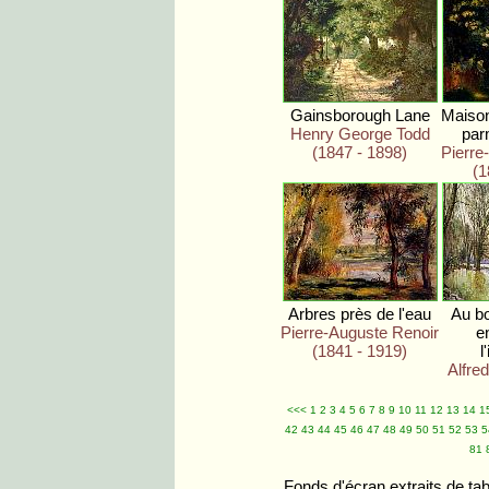
Gainsborough Lane
Maison
Henry George Todd
par
(1847 - 1898)
Pierre
(1
Arbres près de l'eau
Au bo
Pierre-Auguste Renoir
e
(1841 - 1919)
l
Alfred
<<<
1
2
3
4
5
6
7
8
9
10
11
12
13
14
1
42
43
44
45
46
47
48
49
50
51
52
53
5
81
Fonds d'écran extraits de ta