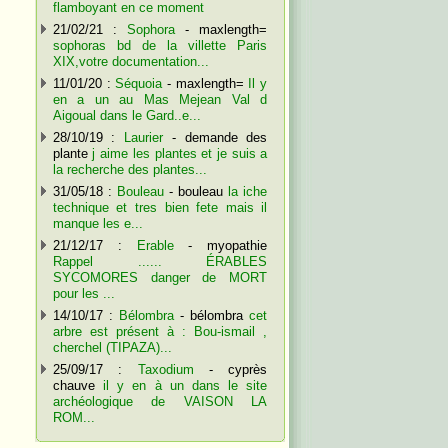
flamboyant en ce moment
21/02/21 :
Sophora
- maxlength=
sophoras bd de la villette Paris
XIX,votre documentation...
11/01/20 :
Séquoia
- maxlength=
Il y
en a un au Mas Mejean Val d
Aigoual dans le Gard..e...
28/10/19 :
Laurier
- demande des
plante
j aime les plantes et je suis a
la recherche des plantes...
31/05/18 :
Bouleau
- bouleau
la iche
technique et tres bien fete mais il
manque les e...
21/12/17 :
Erable
- myopathie
Rappel ...... ÉRABLES
SYCOMORES danger de MORT
pour les ...
14/10/17 :
Bélombra
- bélombra
cet
arbre est présent à : Bou-ismail ,
cherchel (TIPAZA)...
25/09/17 :
Taxodium
- cyprès
chauve
il y en à un dans le site
archéologique de VAISON LA
ROM...