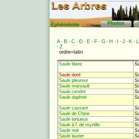
Photos
Éphéméride
A
·
B
·
C
·
D
·
E
·
F
·
G
·
H
·
I
·
J
·
K
·
L
·
Z
ordre=latin
Français
Saule blanc
Sa
Saule doré
Sa
Saule pleureur
Sa
Saule marsault
Sa
Saule cendré
Sa
Saule daphné
Sa
Saule cassant
Sa
Saule de Chine
Sa
Saule tortueux
Sa
Saule à f. de myrtille
Sa
Saule noir
Sa
Saule laurier
Sa