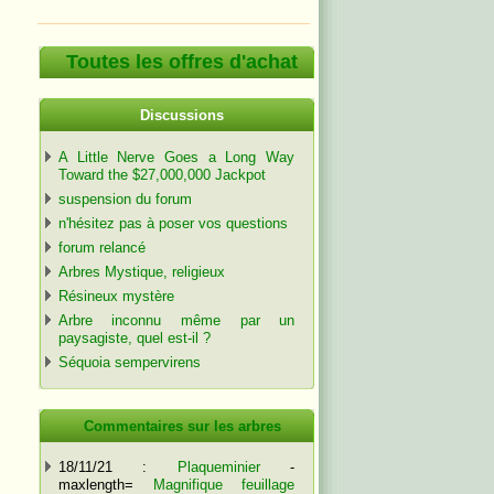
Toutes les offres d'achat
Discussions
A Little Nerve Goes a Long Way
Toward the $27,000,000 Jackpot
suspension du forum
n'hésitez pas à poser vos questions
forum relancé
Arbres Mystique, religieux
Résineux mystère
Arbre inconnu même par un
paysagiste, quel est-il ?
Séquoia sempervirens
Commentaires sur les arbres
18/11/21 :
Plaqueminier
-
maxlength=
Magnifique feuillage