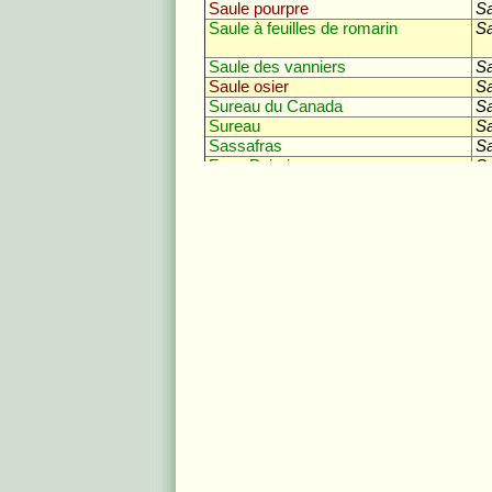
Saule pourpre
Sa
Saule à feuilles de romarin
Sa
Saule des vanniers
Sa
Saule osier
Sa
Sureau du Canada
S
Sureau
S
Sassafras
Sa
Faux Poivrier
Sc
Pin à ombrelles, « Pin parasol » du
Sc
Japon
Séquoia Redwood
Se
Séquoia géant
Se
Sophora du Japon, arbre de miel
So
Sophora à feuilles de vesce
So
Alisier blanc
So
Sorbier des oiseleurs
So
Cormier
So
Sorbier intermédiaire
So
Alisier du Nord
So
Alisier de Fontainebleau
So
Alisier de Mougeot
So