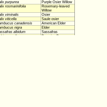
lix purpurea
Purple Osier Willow
lix rosmarinifolia
Rosemary-leaved
Willow
lix viminalis
Osier
lix viticella
Saule osier
ambucus canadensis
American Elder
ambucus nigra
Elder
ssafras albidum
Sassafras
hinus molle
Peruvian Pepper
Tree
iadopitys verticillata
Japanese Umbrella
Pine
quoia sempervirens
Redwood
quoiadendron giganteum
Giant Sequoia
phora japonica
Japanese Pagoda
Tree, Scholar-tree
phora viciifolia
Sophora davidii
rbus aria
Whitebeam
rbus aucuparia
Mountain Ash,
Rowan
rbus domestica
True Service tree
rbus intermedia
Swedish Whitebeam
rbus intermedia
Swedish whitebeam
rbus latifolia
Fontainebleau Alister
rbus mougeotii
Mougeot Alister