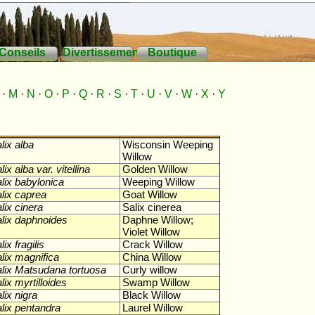
Conseils
Divertissements
Boutique
·
M
·
N
·
O
·
P
·
Q
·
R
·
S
·
T
·
U
·
V
·
W
·
X
·
Y
Latin
Anglais
lix alba
Wisconsin Weeping
Willow
lix alba var. vitellina
Golden Willow
lix babylonica
Weeping Willow
lix caprea
Goat Willow
lix cinera
Salix cinerea
lix daphnoides
Daphne Willow;
Violet Willow
lix fragilis
Crack Willow
lix magnifica
China Willow
lix Matsudana tortuosa
Curly willow
lix myrtilloides
Swamp Willow
lix nigra
Black Willow
lix pentandra
Laurel Willow