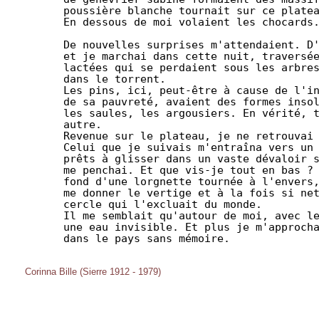
      poussière blanche tournait sur ce platea
      En dessous de moi volaient les chocards.
      De nouvelles surprises m'attendaient. D'
      et je marchai dans cette nuit, traversée
      lactées qui se perdaient sous les arbres
      dans le torrent.

      Les pins, ici, peut-être à cause de l'in
      de sa pauvreté, avaient des formes insol
      les saules, les argousiers. En vérité, t
      autre.

      Revenue sur le plateau, je ne retrouvai 
      Celui que je suivais m'entraîna vers un 
      prêts à glisser dans un vaste dévaloir s
      me penchai. Et que vis-je tout en bas ? 
      fond d'une lorgnette tournée à l'envers,
      me donner le vertige et à la fois si net
      cercle qui l'excluait du monde. 

      Il me semblait qu'autour de moi, avec le
      une eau invisible. Et plus je m'approcha
      dans le pays sans mémoire. 

Corinna Bille (Sierre 1912 - 1979)