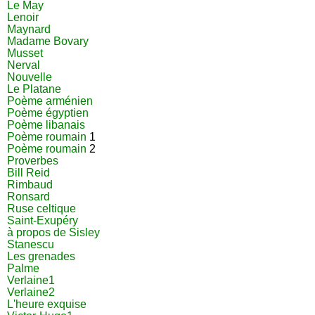
Le May
Lenoir
Maynard
Madame Bovary
Musset
Nerval
Nouvelle
Le Platane
Poème arménien
Poème égyptien
Poème libanais
Poème roumain
1
Poème roumain
2
Proverbes
Bill Reid
Rimbaud
Ronsard
Ruse celtique
Saint-Exupéry
à propos de Sisley
Stanescu
Les grenades
Palme
Verlaine1
Verlaine2
L'heure exquise