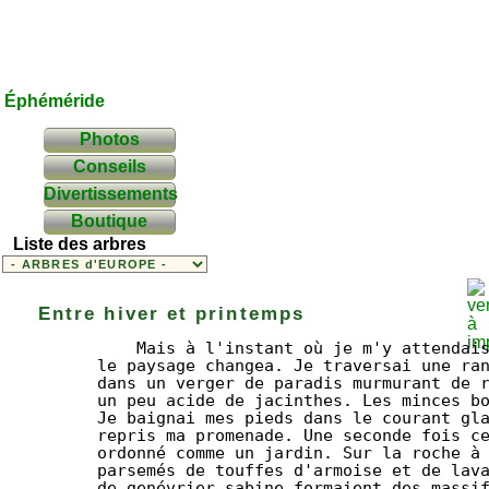
Éphéméride
Photos
Conseils
Divertissements
Boutique
Liste des arbres
Entre hiver et printemps
	  Mais à l'instant où je m'y attendais le moins, 

      le paysage changea. Je traversai une ran
      dans un verger de paradis murmurant de r
      un peu acide de jacinthes. Les minces bo
      Je baignai mes pieds dans le courant gla
      repris ma promenade. Une seconde fois ce
      ordonné comme un jardin. Sur la roche à 
      parsemés de touffes d'armoise et de lava
      de genévrier sabine formaient des massif