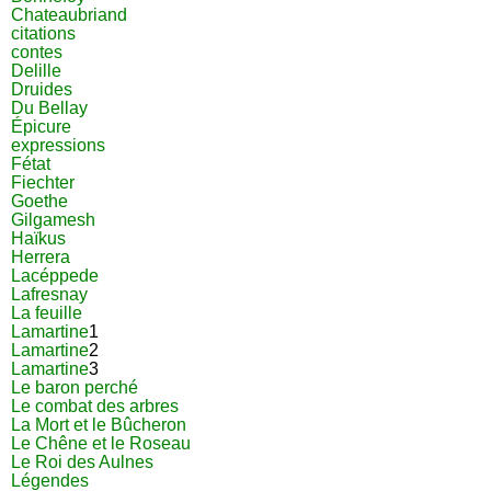
Chateaubriand
citations
contes
Delille
Druides
Du Bellay
Épicure
expressions
Fétat
Fiechter
Goethe
Gilgamesh
Haïkus
Herrera
Lacéppede
Lafresnay
La feuille
Lamartine
1
Lamartine
2
Lamartine
3
Le baron perché
Le combat des arbres
La Mort et le Bûcheron
Le Chêne et le Roseau
Le Roi des Aulnes
Légendes