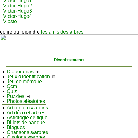
Victor-Hugo1
Victor-Hugo2
Victor-Hugo3
Victor-Hugo4
Vlasto
écrire ou rejoindre
les amis des arbres
Divertissements
Diaporamas
Jeux d'identification
Jeu de mémoire
Qcm
Quiz
Puzzles
Photos aléatoires
Arboretums/jardins
Art déco et arbres
Astrologie celtique
Billets de banque
Blagues
Chansons s/arbres
Citations s/arbres