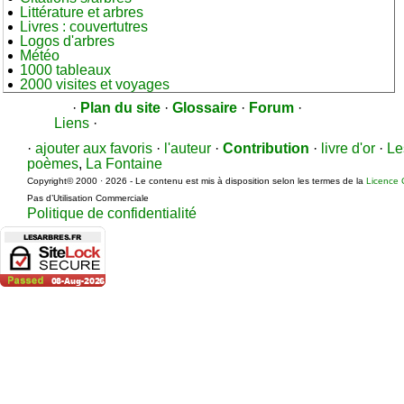
Littérature et arbres
Livres : couvertutres
Logos d'arbres
Météo
1000 tableaux
2000 visites et voyages
·
Plan du site
·
Glossaire
·
Forum
·
Liens
·
·
ajouter aux favoris
·
l'auteur
·
Contribution
·
livre d'or
·
Le
poèmes
,
La Fontaine
Copyright© 2000 · 2026 - Le contenu est mis à disposition selon les termes de la
Licence 
Pas d’Utilisation Commerciale
Politique de confidentialité