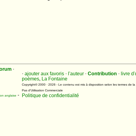
orum
·
·
ajouter aux favoris
·
l'auteur
·
Contribution
·
livre d'
poèmes
,
La Fontaine
Copyright© 2000 · 2026 - Le contenu est mis à disposition selon les termes de la
Pas d’Utilisation Commerciale
-
Politique de confidentialité
n anglaise