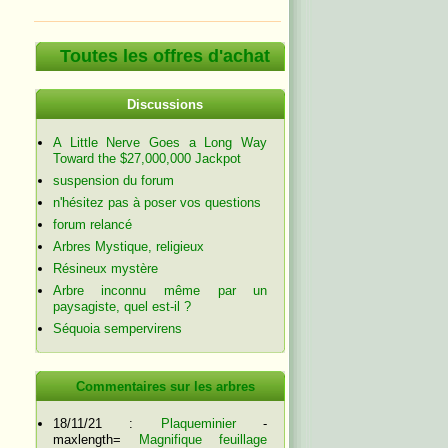
Toutes les offres d'achat
Discussions
A Little Nerve Goes a Long Way
Toward the $27,000,000 Jackpot
suspension du forum
n'hésitez pas à poser vos questions
forum relancé
Arbres Mystique, religieux
Résineux mystère
Arbre inconnu même par un
paysagiste, quel est-il ?
Séquoia sempervirens
Commentaires sur les arbres
18/11/21 :
Plaqueminier
-
maxlength=
Magnifique feuillage