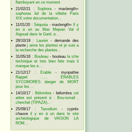
flamboyant en ce moment
21/02/21 :
Sophora
- maxlength=
sophoras bd de la villette Paris
XIX,votre documentation...
11/01/20 :
Séquoia
- maxlength=
Il y
en a un au Mas Mejean Val d
Aigoual dans le Gard..e...
28/10/19 :
Laurier
- demande des
plante
j aime les plantes et je suis a
la recherche des plantes...
31/05/18 :
Bouleau
- bouleau
la iche
technique et tres bien fete mais il
manque les e...
21/12/17 :
Erable
- myopathie
Rappel ...... ÉRABLES
SYCOMORES danger de MORT
pour les ...
14/10/17 :
Bélombra
- bélombra
cet
arbre est présent à : Bou-ismail ,
cherchel (TIPAZA)...
25/09/17 :
Taxodium
- cyprès
chauve
il y en à un dans le site
archéologique de VAISON LA
ROM...