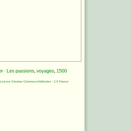
or
·
Les passions
,
voyages
,
1500
Licence Creative Commons Attribution - 2.0 France