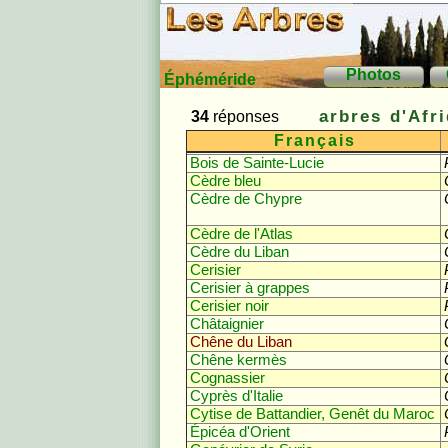
Photos
Éphéméride
arbres d'Afr
34
réponses
Français
Bois de Sainte-Lucie
Cèdre bleu
Cèdre de Chypre
Cèdre de l'Atlas
Cèdre du Liban
Cerisier
Cerisier à grappes
Cerisier noir
Châtaignier
Chêne du Liban
Chêne kermès
Cognassier
Cyprès d'Italie
Cytise de Battandier, Genêt du Maroc
Épicéa d'Orient