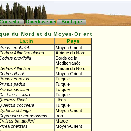
Conseils
Divertissements
Boutique
ique du Nord et du Moyen-Orient
Latin
Pays
Prunus mahaleb
Moyen-Orient
Cedrus Atlantica glauca
Afrique du Nord
Cedrus brevifolia
Bords de la
Méditerranée
Cedrus Atlantica
Afrique du Nord
Cedrus libani
Moyen-Orient
Prunus cerasus
Turquie
Prunus padus
Turquie
Prunus serotina
Turquie
Castanea sativa
Turquie
Quercus libani
Liban
Quercus coccifera
Turquie
Cydonia oblonga
Moyen-Orient
Cupressus sempervirens
Iran
Cytisus battandieri
Maroc
Picea orientalis
Moyen-Orient