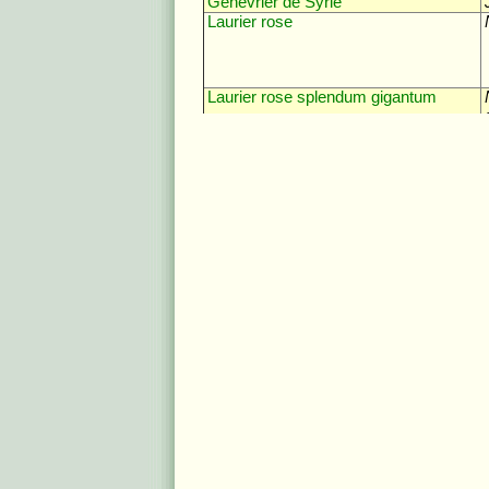
Genévrier de Syrie
Laurier rose
Laurier rose splendum gigantum
Marronnier d'Inde
Mûrier noir
Noisetier de Byzance
Noyer
Oranger
Parrotie, Bois de fer
Peuplier d'Italie
Pistachier
Platane d'Orient
Poirier
Pommier
Pommier sauvage
Prunier
Prunier de Pissard