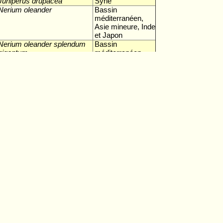
Juniperus drupacea
Syrie
Nerium oleander
Bassin
méditerranéen,
Asie mineure, Inde
et Japon
Nerium oleander splendum
Bassin
gigantum
méditerranéen,
Asie mineure, Inde
et Japon
Aesculus hippocastanum
Grèce, Moyen-
Orient
Morus nigra
Moyen-Orient
Corylus colurna
Turquie
Juglans regia
Moyen-Orient
Citrus sinensis
Palestine
Parrotia persica
Iran, Caucase
Populus nigra “italica”
Iran
Pistachia vera
Moyen-Orient
Platanus orientalis
Moyen-Orient
Pyrus communis
Moyen-Orient
Malus pumila, Malus
Moyen-Orient
domestica
Malus sylvestris
Moyen-Orient
Prunus cerasifera
Moyen-Orient
Prunus cerasifera
Iran
'atropurpurea'