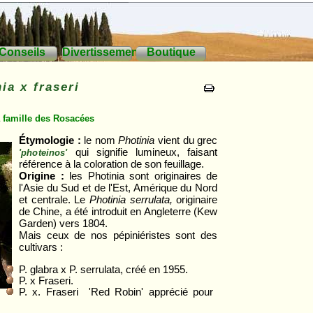
Conseils
Divertissements
Boutique
ia x fraseri
a famille des Rosacées
Étymologie :
le nom
Photinia
vient du grec
qui signifie lumineux, faisant
'photeinos'
référence à la coloration de son feuillage.
Origine :
les Photinia sont originaires de
l'Asie du Sud et de l'Est, Amérique du Nord
et centrale. Le
Photinia serrulata,
originaire
de Chine, a été introduit en Angleterre (Kew
Garden) vers 1804.
Mais ceux de nos pépiniéristes sont des
cultivars :
P. glabra x P. serrulata, créé en 1955.
P. x Fraseri.
P. x. Fraseri 'Red Robin' apprécié pour