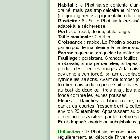
Habitat :
le Photinia se contente d'un s
drainé, mais pas trop calcaire et ni tr
(ce qui augmente la pigmentation du feuil
Rusticité :
6 - 9. Le Photinia tolère ai
adapté à la sécheresse.
Port :
compact, dense, étalé, érigé.
Taille maximale :
2 à 4 m.
Croissance :
rapide. Le Photinia pousse
par an pour le maintenir à la hauteur sou
Écorce
rugueuse, craquelée brunâtre pou
Feuillage :
persistant. Grandes feuilles
à obovale, à marge dentelée, à l'apex 
produit des feuilles rouges à la naiss
deviennent vert foncé, brillant et coria
rythme les saisons. Avant de tomber (ca
tomber mais au lieu que ce soit tous les
au bout de deux ou trois ans), les anc
foncé comme les jeunes pousses.
Fleurs :
blanches à blanc-crème, 
panicules courtes (ressemblent à celle
environ 20 étamines. Apparaissant au d
et nectarifères visitées par les cétoines 
Fruit
drupacé, ovoïde ou subglobuleux, 
Utilisation
: le Photinia pousse aussi bi
régulièrement, au début de l'hiver et en 