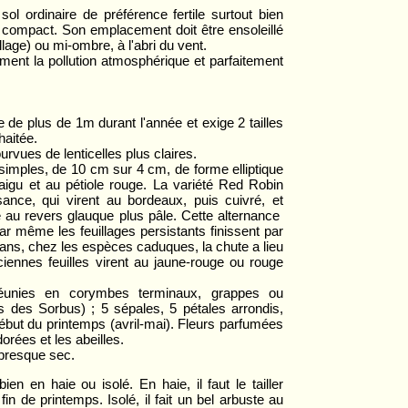
ol ordinaire de préférence fertile surtout bien
op compact. Son emplacement doit être ensoleillé
lage) ou mi-ombre, à l'abri du vent.
sément la pollution atmosphérique et parfaitement
 de plus de 1m durant l'année et exige 2 tailles
haitée.
rvues de lenticelles plus claires.
 simples, de 10 cm sur 4 cm, de forme elliptique
aigu et au pétiole rouge. La variété Red Robin
ance, qui virent au bordeaux, puis cuivré, et
ce au revers glauque plus pâle. Cette alternance
r même les feuillages persistants finissent par
 ans, chez les espèces caduques, la chute a lieu
iennes feuilles virent au jaune-rouge ou rouge
réunies en corymbes terminaux, grappes ou
s des Sorbus) ; 5 sépales, 5 pétales arrondis,
ébut du printemps (avril-mai). Fleurs parfumées
dorées et les abeilles.
presque sec.
en en haie ou isolé. En haie, il faut le tailler
fin de printemps. Isolé, il fait un bel arbuste au